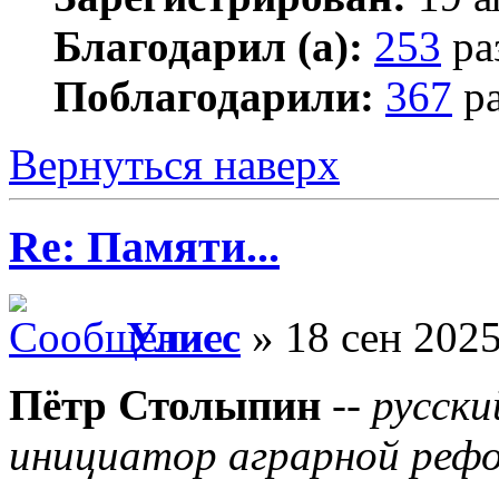
Благодарил (а):
253
ра
Поблагодарили:
367
ра
Вернуться наверх
Re: Памяти...
Улисс
» 18 сен 2025
Пётр Столыпин
--
русски
инициатор аграрной реф