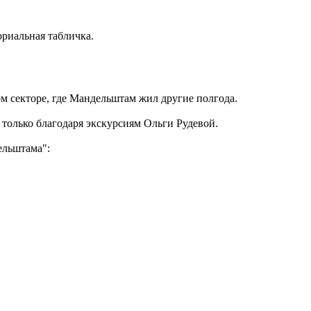
ориальная табличка.
ом секторе, где Мандельштам жил другие полгода.
 только благодаря экскурсиям Ольги Рудевой.
ельштама":