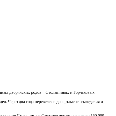
ринных дворянских родов – Столыпиных и Горчаковых.
ел. Через два года перевелся в департамент земледелия и
азначения Столыпина в Саратове проживало около 150 000