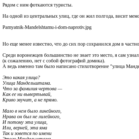
Рядом с ним фоткаются туристы.
На одной из центральных улиц, где он жил полгода, висит мем
Pamyatnik-Mandelshtamu-i-dom-naprotiv.jpg
Но еще менее известно, что до сих пор сохранился дом в частн
Среди воронежцев большинство не знает это место, я сам узнал
(к сожалению, нет с собой фотографий домика).
А ведь именно там было написано стихотворение "улица Манд
Это какая улица?
Улица Мандельштама.
Что за фамилия чертова —
Как ее ни вывертывай,
Криво звучит, а не прямо.
Мало в нем было линейного,
Нрава он был не лилейного,
И потому эта улица,
Или, верней, эта яма
Так и зовется по имени
Этого Мандельштама…