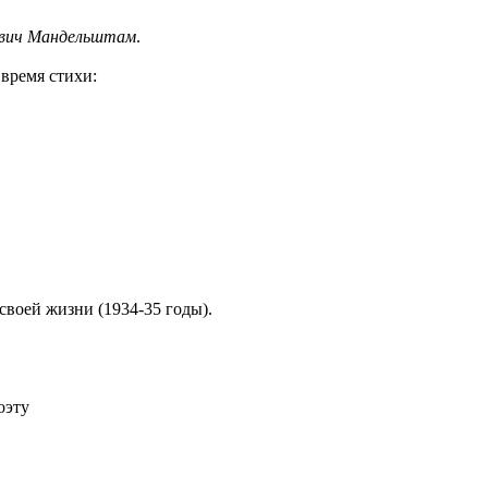
евич Мандельштам
.
время стихи:
 своей жизни (1934-35 годы).
оэту