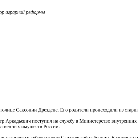
тор аграрной реформы
 столице Саксонии Дрездене. Его родители происходили из ста
етр Аркадьевич поступил на службу в Министерство внутренних д
рственных имуществ России.
тем становится губернатором Саратовской губернии. В момент н