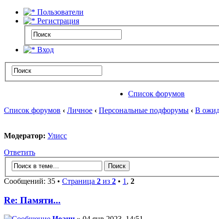
Пользователи
Регистрация
Вход
Список форумов
Список форумов
‹
Личное
‹
Персональные подфорумы
‹
В ожид
Модератор:
Улисс
Ответить
Сообщений: 35 •
Страница
2
из
2
•
1
,
2
Re: Памяти...
Иоанн
» 04 янв 2023, 14:51