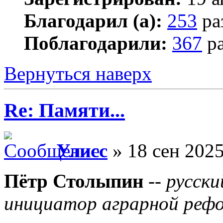
Благодарил (а):
253
ра
Поблагодарили:
367
ра
Вернуться наверх
Re: Памяти...
Улисс
» 18 сен 2025
Пётр Столыпин
--
русски
инициатор аграрной реф