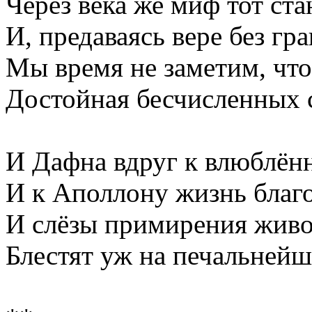
Через века же миф тот ст
И, предаваясь вере без гр
Мы время не заметим, что
Достойная бесчисленных 
И Дафна вдруг к влюблённ
И к Аполлону жизнь благо
И слёзы примирения живо
Блестят уж на печальнейш