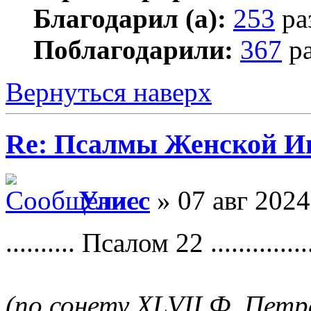
Благодарил (а):
253
ра
Поблагодарили:
367
ра
Вернуться наверх
Re: Псалмы Женской Ип
Улисс
» 07 авг 2024
.......... Псалом 22 ...............
(по сонету XLVII Ф. Петр