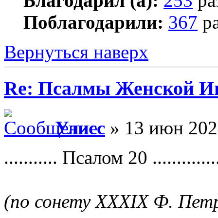
Благодарил (а):
253
ра
Поблагодарили:
367
ра
Вернуться наверх
Re: Псалмы Женской Ип
Улисс
» 13 июн 202
........... Псалом 20 ...............
(по сонету XXXIX Ф. Пет