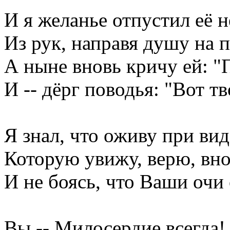
И я желанье отпустил её 
Из рук, направя душу на 
А ныне вновь кричу ей: "
И -- дёрг поводья: "Вот тв
Я знал, что оживу при вид
Которую увижу, верю, вно
И не боясь, что Ваши очи
Вы -- Милосердие всегда! и