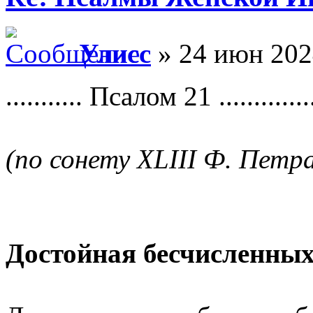
Улисс
» 24 июн 202
........... Псалом 21 ...............
(по сонету XLIII Ф. Петр
Достойная бесчисленных