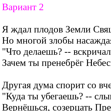
Вариант 2
Я ждал плодов Земли Св
Но многой злобы насажда
"Что делаешь? -- вскричал
Зачем ты пренебрёг Небе
Другая дума спорит со вч
"Куда ты убегаешь? -- слы
Вернёшься, созерцать Пр