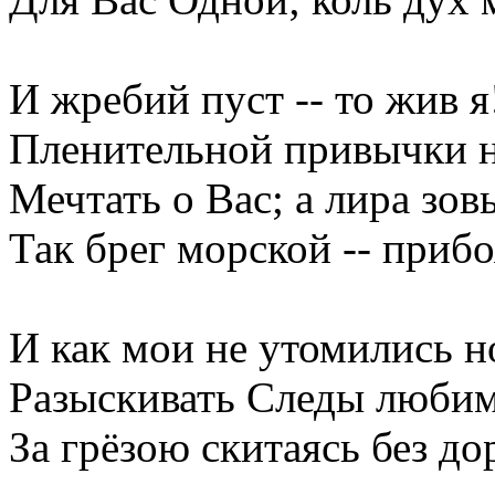
И жребий пуст -- то жив я
Пленительной привычки н
Мечтать о Вас; а лира зо
Так брег морской -- при
И как мои не утомились н
Разыскивать Следы любим
За грёзою скитаясь без до