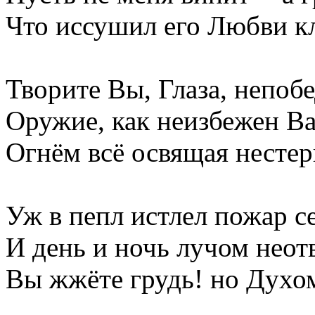
Что иссушил его Любви к
Творите Вы, Глаза, непо
Оружие, как неизбежен В
Огнём всё освящая несте
Уж в пепл истлел пожар с
И день и ночь лучом нео
Вы жжёте грудь! но Духом