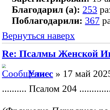
Благодарил (а):
253
ра
Поблагодарили:
367
ра
Вернуться наверх
Re: Псалмы Женской Ип
Улисс
» 17 май 2025
.......... Псалом 204 .............