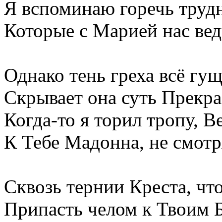
Я вспоминаю горечь труд
Которые с Марией нас вед
Однако тень греха всё гущ
Скрывает она суть Прекр
Когда-то я торил тропу, В
К Тебе Мадонна, не смотр
Сквозь тернии Креста, чт
Припасть челом к Твоим Б