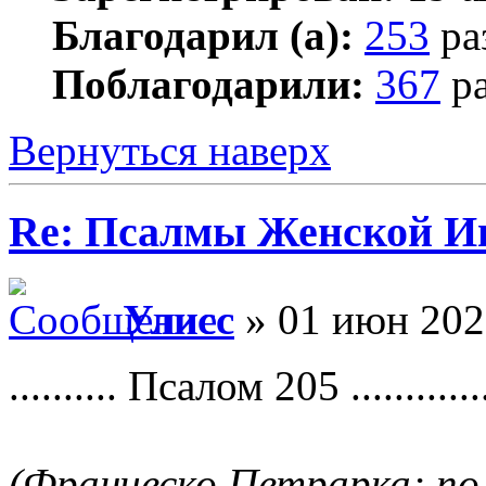
Благодарил (а):
253
ра
Поблагодарили:
367
ра
Вернуться наверх
Re: Псалмы Женской Ип
Улисс
» 01 июн 202
.......... Псалом 205 .............
(Франческо Петрарка; по