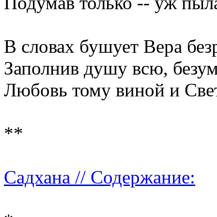
Подумав только -- уж пыл
В словах бушует Вера безр
Заполнив душу всю, безуме
Любовь тому виной и Свет
**
Садхана // Содержание: