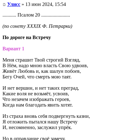
Улисс
» 13 июн 2024, 15:54
........... Псалом 20 .......................
(по сонету XXXIX Ф. Петрарки)
По дороге на Встречу
Вариант 1
Меня страшит Твой строгий Взгляд,
В Нём, надо мною власть Свою удвоив,
Живёт Любовь и, как шалун побоев,
Бегу Очей, что смерть мою таят.
И нет вершин, и нет таких преград,
Какие воля не возьмёт, усвоив,
Что незачем изображать героев,
Когда нам благодать явить хотят.
Из страха вновь себя подвергнуть казни,
Я отложить пытался нашу Встречу
И, несомненно, заслужил упрёк.
Но в оправдание своё замечу,