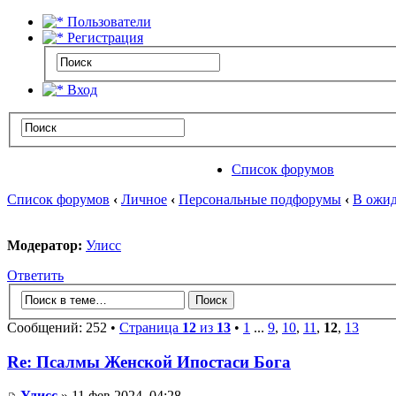
Пользователи
Регистрация
Вход
Список форумов
Список форумов
‹
Личное
‹
Персональные подфорумы
‹
В ожид
Модератор:
Улисс
Ответить
Сообщений: 252 •
Страница
12
из
13
•
1
...
9
,
10
,
11
,
12
,
13
Re: Псалмы Женской Ипостаси Бога
Улисс
» 11 фев 2024, 04:28