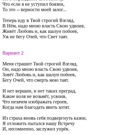
Что если я не уступил боязни,
То это -- верности моей залог...
Теперь иду в Твой строгий Взгляд,
В Нём, надо мною власть Свою удвоив,
Живёт Любовь и, как шалун побоев,
Уж не бегу Очей, что Свет таят.
Вариант 2
Меня страшит Твой строгий Взгляд,
Он, надо мною власть Свою удвоив,
Зовёт Любовь и, как шалун побоев,
Бегу Очей, что смерть мою таят.
И нет вершин, и нет таких преград,
Какие воля не возьмёт, усвоив,
Что незачем изображать героев,
Когда нам благодать явить хотят.
Из страха вновь себя подвергнуть казни,
Я отложить пытался нашу Встречу
И, несомненно, заслужил упрёк.