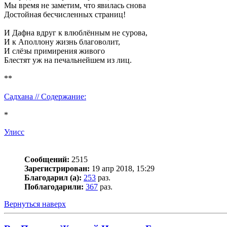
Мы время не заметим, что явилась снова
Достойная бесчисленных страниц!
И Дафна вдруг к влюблённым не сурова,
И к Аполлону жизнь благоволит,
И слёзы примирения живого
Блестят уж на печальнейшем из лиц.
**
Садхана // Содержание:
*
Улисс
Сообщений:
2515
Зарегистрирован:
19 апр 2018, 15:29
Благодарил (а):
253
раз.
Поблагодарили:
367
раз.
Вернуться наверх