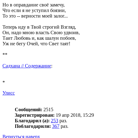
Но в оправдание своё замечу,
Что если я не уступил боязни,
То это -- верности моей залог...
Теперь иду в Твой строгий Взгляд,
Он, надо мною власть Свою удвоив,
Таит Любовь и, как шалун побоев,
Уж не бегу Очей, что Свет таят!
**
Садхана // Содержание
:
*
Улисс
Сообщений:
2515
Зарегистрирован:
19 апр 2018, 15:29
Благодарил (а):
253
раз.
Поблагодарили:
367
раз.
Вернуться наверх