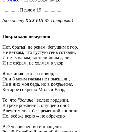
.............. Псалом 19 ..................
(по сонету
XXXVIII
Ф. Петрарки)
Покрывало неведения
Нет, братья! не рекам, бегущим с гор,
Не веткам, что густую сень соткали,
И не туманам, застелившим дали,
И не озёрам, не холмам в укор
Я начинаю этот разговор, --
Они б моим глазам не помешали,
Не в них моя беда, но в
покрывале
,
Которое сокрыло Милый Взор, --
То, что
"долине"
волею гордыни,
В грехе рождения, опущено оно!
Влечёт меня к безвременной кончине...
Но, всё же верю -- не обречено
Всё человечество и прощено:
Рукой Лилейной, полной благостыни, --