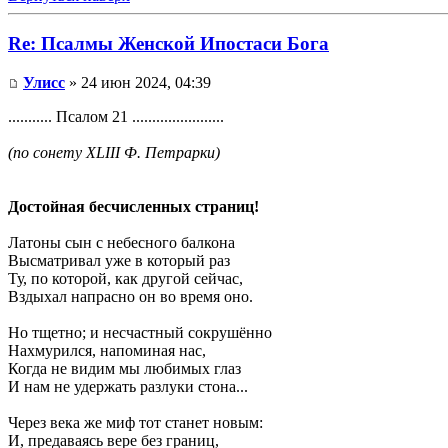
Re: Псалмы Женской Ипостаси Бога
Улисс
» 24 июн 2024, 04:39
........... Псалом 21 .......................
(по сонету XLIII Ф. Петрарки)
Достойная бесчисленных страниц!
Латоны сын с небесного балкона
Высматривал уже в который раз
Ту, по которой, как другой сейчас,
Вздыхал напрасно он во время оно.
Но тщетно; и несчастный сокрушённо
Нахмурился, напоминая нас,
Когда не видим мы любимых глаз
И нам не удержать разлуки стона...
Через века же миф тот станет новым:
И, предаваясь вере без границ,