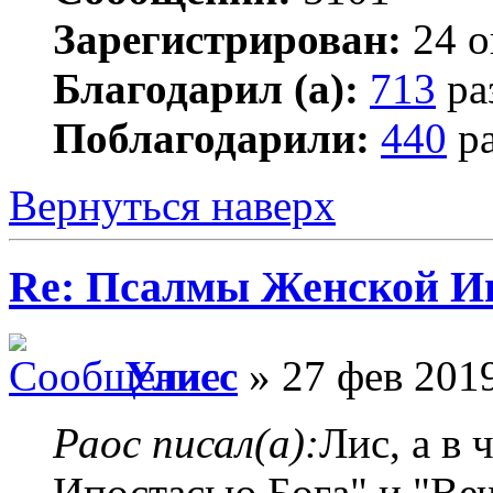
Зарегистрирован:
24 о
Благодарил (а):
713
ра
Поблагодарили:
440
ра
Вернуться наверх
Re: Псалмы Женской Ип
Улисс
» 27 фев 2019
Раос писал(а):
Лис, а в
Ипостасью Бога" и "Ве