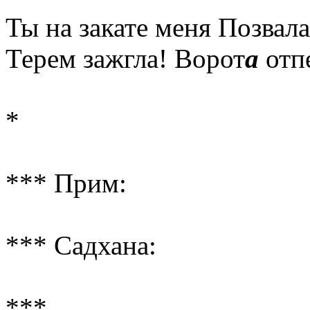
Ты на закате меня Позвала
Терем зажгла! Ворот
а
отп
*
*** Прим:
*** Садхана:
***