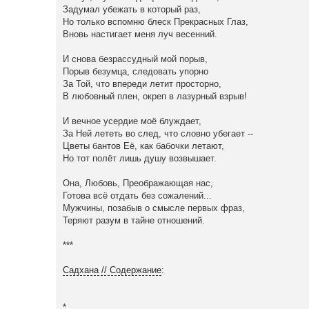
Задумал убежать в который раз,
Но только вспомню блеск Прекрасных Глаз,
Вновь настигает меня луч весенний.
И снова безрассудный мой порыв,
Порыв безумца, следовать упорно
За Той, что впереди летит просторно,
В любовный плен, окреп в лазурный взрыв!
И вечное усердие моё блуждает,
За Ней лететь во след, что словно убегает --
Цветы бантов Её, как бабочки летают,
Но тот полёт лишь душу возвышает.
Она, Любовь, Преображающая нас,
Готова всё отдать без сожалений...
Мужчины, позабыв о смысле первых фраз,
Теряют разум в тайне отношений.
***
Садхана // Содержание
:
*