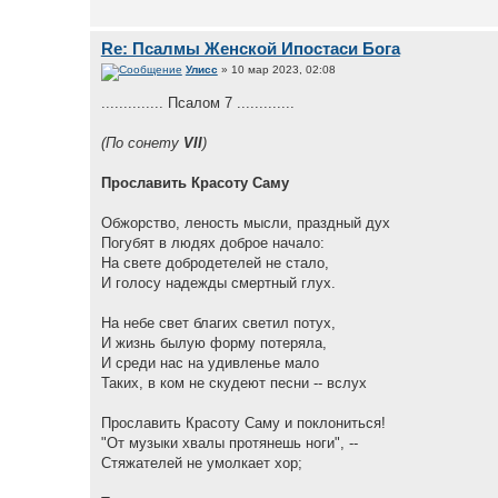
Re: Псалмы Женской Ипостаси Бога
Улисс
» 10 мар 2023, 02:08
.............. Псалом 7 .............
(По сонету
VII
)
Прославить Красоту Саму
Обжорство, леность мысли, праздный дух
Погубят в людях доброе начало:
На свете добродетелей не стало,
И голосу надежды смертный глух.
На небе свет благих светил потух,
И жизнь былую форму потеряла,
И среди нас на удивленье мало
Таких, в ком не скудеют песни -- вслух
Прославить Красоту Саму и поклониться!
"От музыки хвалы протянешь ноги", --
Стяжателей не умолкает хор;