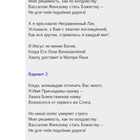
Мою решимость, как по колдовству:
Вассалом Женскому стать Божеству --
Не для тебя подобная дорога!
А я прославлю Несравненный Лик,
Услышьте, к Вам с хвалою восхищённой,
Как всё кругом, стремлюсь я каждый миг!..
И Иисус не менее Велик,
Когда Его Лозе Вечнозелёной
Хвалу доставит в Матери Язык.
Вариант 2
Когда, возжаждав отличить Вас много,
Я Имя Приснодевы назову --
Хвала Божественная наяву
Возносится от первого же Слога.
Но
некий голос
умеряет строго
Мою решимость, как по колдовству:
Вассалом Женскому стать Божеству --
Не для тебя подобная дорога!