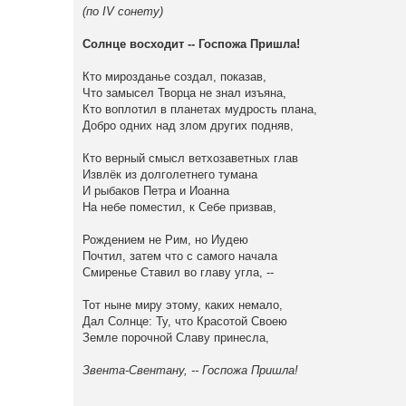
(по IV сонету)
Солнце восходит -- Госпожа Пришла!
Кто мирозданье создал, показав,
Что замысел Творца не знал изъяна,
Кто воплотил в планетах мудрость плана,
Добро одних над злом других подняв,
Кто верный смысл ветхозаветных глав
Извлёк из долголетнего тумана
И рыбаков Петра и Иоанна
На небе поместил, к Себе призвав,
Рождением не Рим, но Иудею
Почтил, затем что с самого начала
Смиренье Ставил во главу угла, --
Тот ныне миру этому, каких немало,
Дал Солнце: Ту, что Красотой Своею
Земле порочной Славу принесла,
Звента-Свентану, -- Госпожа Пришла!