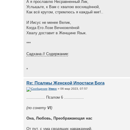
А я прославлю Несравненный Лик,
Услышьте, к Вам с хвалою восхищённой,
Как всё кругом, стремлюсь я каждый миг!..
И Иисус не менее Велик,
Когда Его Лозе Вечнозелёной
Хвалу доставит в Женщине Язык.
***
Садхана // Содержание
:
*
Re: Псалмы Женской Ипостаси Бога
Улисс
» 06 мар 2023, 07:57
................ Псалом 6 .................
(по сонету
VI
)
Она, Любовь, Преображающая нас
От пут, с ума сводящих наваждений,