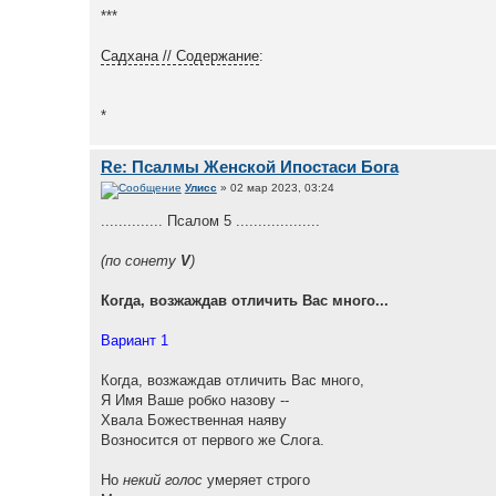
***
Садхана // Содержание
:
*
Re: Псалмы Женской Ипостаси Бога
Улисс
» 02 мар 2023, 03:24
.............. Псалом 5 ...................
(по сонету
V
)
Когда, возжаждав отличить Вас много...
Вариант 1
Когда, возжаждав отличить Вас много,
Я Имя Ваше робко назову --
Хвала Божественная наяву
Возносится от первого же Слога.
Но
некий голос
умеряет строго