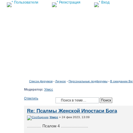
Пользователи
Регистрация
Вход
Список форумов
Список форумов
‹
Личное
‹
Персональные подфорумы
‹
В ожидании Ве
Модератор:
Улисс
Ответить
Re: Псалмы Женской Ипостаси Бога
Улисс
» 24 фев 2023, 13:09
............ Псалом 4 .......................