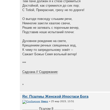
Тем паче должен я к стезе стремиться
Достойной, как стремился до сих пор;
С Тобой, Прекрасная, греху не по дороге!
О выгоде повсюду слышим речи,
Немногие зажгли хвалою свечи,
Решив не затевать с порочным вечер,
Подставив ноше испытаний плечи:
Духовное рождение на свете,
Крещением речных священных вод,
К чему-то запредельному зовёт --
Сажает Божье Семя вольный ветер!
***
Садхана // Содержание
:
*
Re: Псалмы Женской Ипостаси Бога
Улисс
» 25 мар 2023, 13:51
................ Псалом 8 ....................