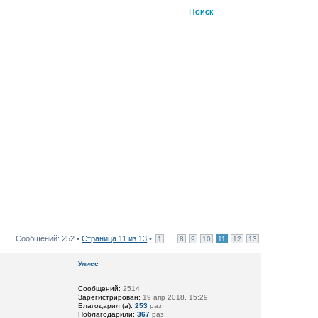
Сообщений: 252 •
Страница
11
из
13
•
...
1
8
9
10
11
12
13
Улисс
Сообщений:
2514
Зарегистрирован:
19 апр 2018, 15:29
Благодарил (а):
253
раз.
Поблагодарили:
367
раз.