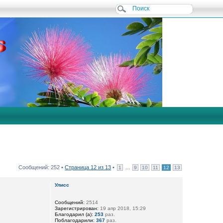
Сообщений: 252 •
Страница
12
из
13
•
...
1
9
10
11
12
13
Улисс
Сообщений:
2514
Зарегистрирован:
19 апр 2018, 15:29
Благодарил (а):
253
раз.
Поблагодарили:
367
раз.