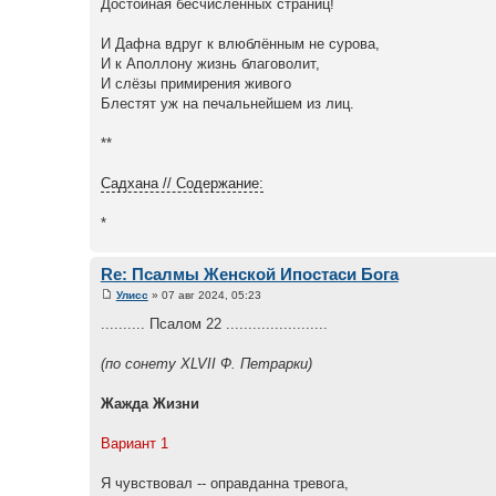
Достойная бесчисленных страниц!
И Дафна вдруг к влюблённым не сурова,
И к Аполлону жизнь благоволит,
И слёзы примирения живого
Блестят уж на печальнейшем из лиц.
**
Садхана // Содержание:
*
Re: Псалмы Женской Ипостаси Бога
Улисс
» 07 авг 2024, 05:23
.......... Псалом 22 .......................
(по сонету XLVII Ф. Петрарки)
Жажда Жизни
Вариант 1
Я чувствовал -- оправданна тревога,