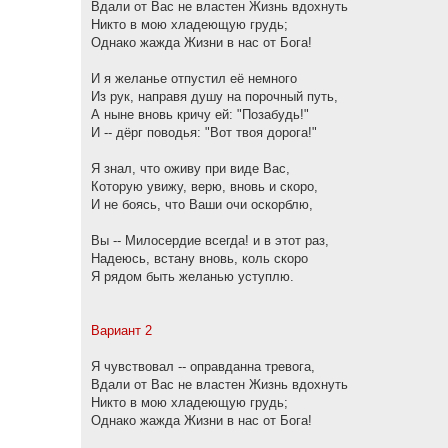
Вдали от Вас не властен Жизнь вдохнуть
Никто в мою хладеющую грудь;
Однако жажда Жизни в нас от Бога!
И я желанье отпустил её немного
Из рук, направя душу на порочный путь,
А ныне вновь кричу ей: "Позабудь!"
И -- дёрг поводья: "Вот твоя дорога!"
Я знал, что оживу при виде Вас,
Которую увижу, верю, вновь и скоро,
И не боясь, что Ваши очи оскорблю,
Вы -- Милосердие всегда! и в этот раз,
Надеюсь, встану вновь, коль скоро
Я рядом быть желанью уступлю.
Вариант 2
Я чувствовал -- оправданна тревога,
Вдали от Вас не властен Жизнь вдохнуть
Никто в мою хладеющую грудь;
Однако жажда Жизни в нас от Бога!