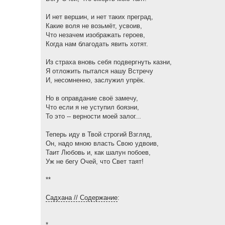
И нет вершин, и нет таких преград,
Какие воля не возьмёт, усвоив,
Что незачем изображать героев,
Когда нам благодать явить хотят.
Из страха вновь себя подвергнуть казни,
Я отложить пытался нашу Встречу
И, несомненно, заслужил упрёк.
Но в оправдание своё замечу,
Что если я не уступил боязни,
То это -- верности моей залог...
Теперь иду в Твой строгий Взгляд,
Он, надо мною власть Свою удвоив,
Таит Любовь и, как шалун побоев,
Уж не бегу Очей, что Свет таят!
**
Садхана // Содержание
:
*