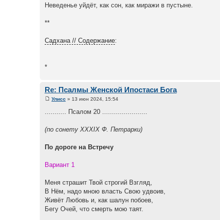
Неведенье уйдёт, как сон, как миражи в пустыне.
**
Садхана // Содержание
:
*
Re: Псалмы Женской Ипостаси Бога
Улисс
» 13 июн 2024, 15:54
........... Псалом 20 .......................
(по сонету XXXIX Ф. Петрарки)
По дороге на Встречу
Вариант 1
Меня страшит Твой строгий Взгляд,
В Нём, надо мною власть Свою удвоив,
Живёт Любовь и, как шалун побоев,
Бегу Очей, что смерть мою таят.