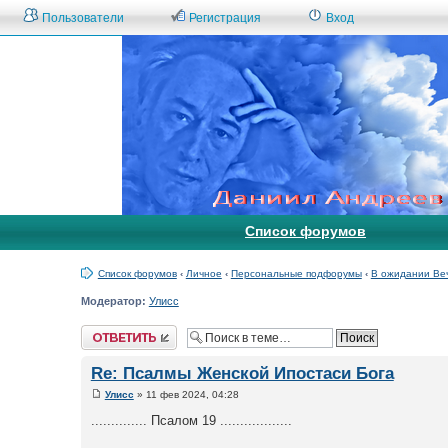
Пользователи
Регистрация
Вход
Список форумов
Список форумов
‹
Личное
‹
Персональные подфорумы
‹
В ожидании Ве
Модератор:
Улисс
Ответить
Re: Псалмы Женской Ипостаси Бога
Улисс
» 11 фев 2024, 04:28
.............. Псалом 19 ..................