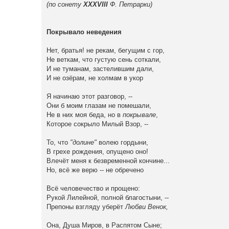
(по сонету
XXXVIII
Ф. Петрарки)
Покрывало неведения
Нет, братья! не рекам, бегущим с гор,
Не веткам, что густую сень соткали,
И не туманам, застелившим дали,
И не озёрам, не холмам в укор
Я начинаю этот разговор, --
Они б моим глазам не помешали,
Не в них моя беда, но в
покрывале
,
Которое сокрыло Милый Взор, --
То, что
"долине"
волею гордыни,
В грехе рождения, опущено оно!
Влечёт меня к безвременной кончине...
Но, всё же верю -- не обречено
Всё человечество и прощено:
Рукой Лилейной, полной благостыни, --
Препоны взгляду уберёт
Любви Венок,
Она, Душа Миров, в Распятом Сыне;