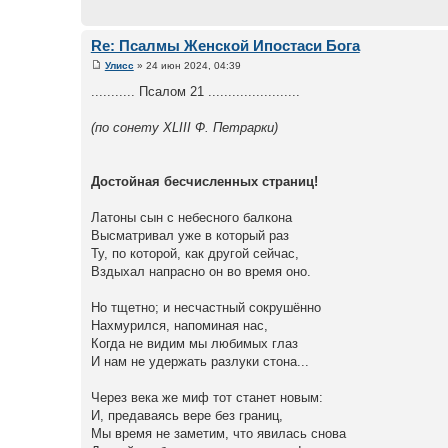
Re: Псалмы Женской Ипостаси Бога
Улисс
» 24 июн 2024, 04:39
........... Псалом 21 .......................
(по сонету XLIII Ф. Петрарки)
Достойная бесчисленных страниц!
Латоны сын с небесного балкона
Высматривал уже в который раз
Ту, по которой, как другой сейчас,
Вздыхал напрасно он во время оно.
Но тщетно; и несчастный сокрушённо
Нахмурился, напоминая нас,
Когда не видим мы любимых глаз
И нам не удержать разлуки стона...
Через века же миф тот станет новым:
И, предаваясь вере без границ,
Мы время не заметим, что явилась снова