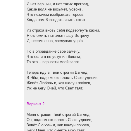
И нет вершин, и нет таких преград,
Какие воля не возьмёт, усвоив,
Что незачем изображать героев,
Когда нам благодать явить хотят.
Из страха вновь себя подвергнуть казни,
Я отложить пытался нашу Встречу
И, несомненно, заслужил упрёк.
Но в оправдание своё замечу,
Что если я не уступил боязни,
То это -- верности моей залог...
Теперь иду в Твой строгий Взгляд,
В Нём, надо мною власть Свою удвоив,
Живёт Любовь и, как шалун побоев,
Уж не бегу Очей, что Свет таят.
Вариант 2
Меня страшит Твой строгий Взгляд,
Он, надо мною власть Свою удвоив,
Зовёт Любовь и, как шалун побоев,
Бегу Очей, что смерть мою таят.