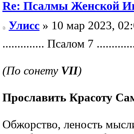
Re: Псалмы Женской Ип
Улисс
» 10 мар 2023, 02
.............. Псалом 7 ............
(По сонету
VII
)
Прославить Красоту Са
Обжорство, леность мысл