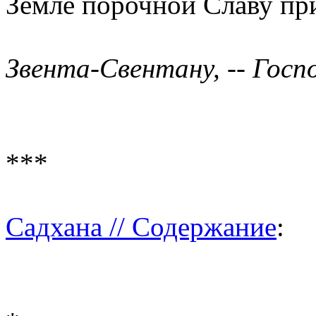
Земле порочной Славу пр
Звента-Свентану, -- Гос
***
Садхана // Содержание
: