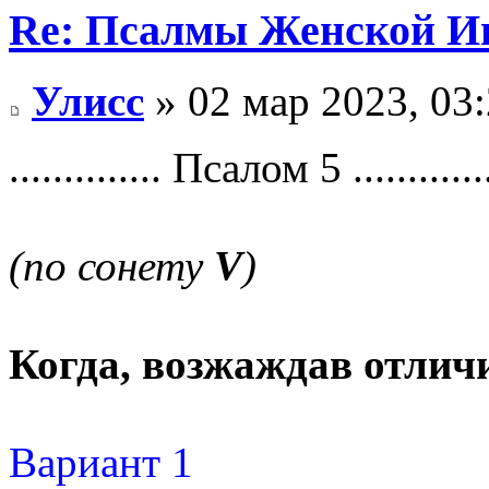
Re: Псалмы Женской Ип
Улисс
» 02 мар 2023, 03
.............. Псалом 5 .............
(по сонету
V
)
Когда, возжаждав отличи
Вариант 1