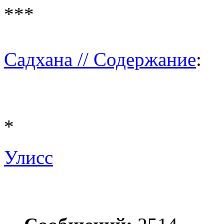
***
Садхана // Содержание
:
*
Улисс