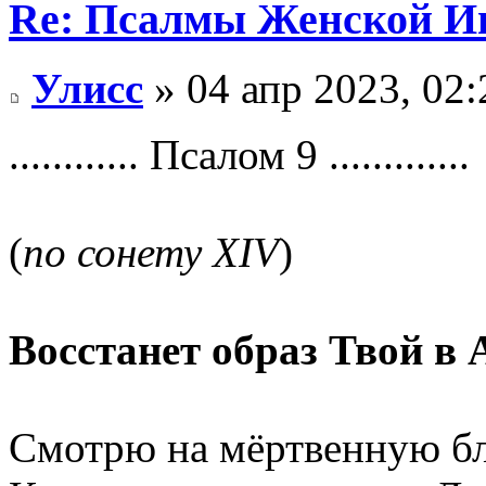
Re: Псалмы Женской Ип
Улисс
» 04 апр 2023, 02:
............ Псалом 9 .............
(
по сонету XIV
)
Восстанет образ Твой в 
Смотрю на мёртвенную б