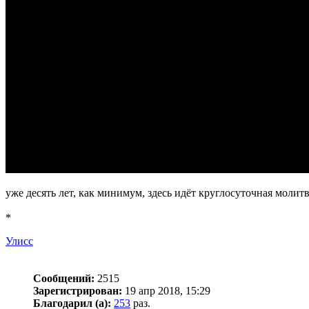
уже десять лет, как минимум, здесь идёт круглосуточная молит
*
Улисс
Сообщений:
2515
Зарегистрирован:
19 апр 2018, 15:29
Благодарил (а):
253
раз.