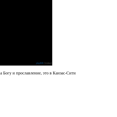
phpBB
[video]
ва Богу и прославление, это в Канзас-Сити