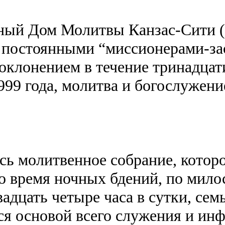
дный Дом Молитвы Канзас-Сити 
 постоянными “миссионерами-за
поклонением в течение тринадца
1999 года, молитва и богослужен
ось молитвенное собрание, котор
 во время ночных бдений, по мил
дцать четыре часа в сутки, семь
ся основой всего служения и ин