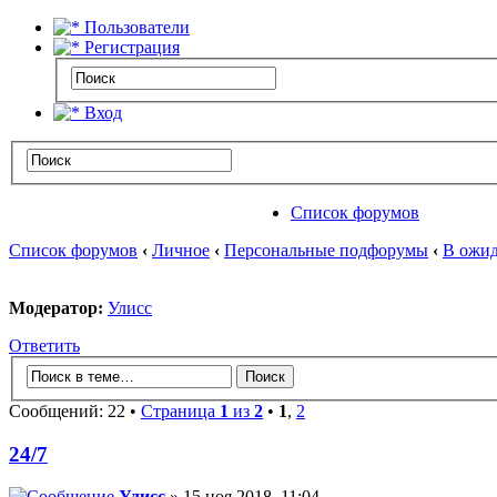
Пользователи
Регистрация
Вход
Список форумов
Список форумов
‹
Личное
‹
Персональные подфорумы
‹
В ожид
Модератор:
Улисс
Ответить
Сообщений: 22 •
Страница
1
из
2
•
1
,
2
24/7
Улисс
» 15 ноя 2018, 11:04