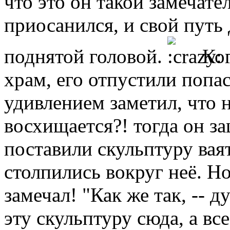
что это он такой замечат
приосанился, и свой путь
поднятой головой.
Ког
храм, его отпустили попас
удивлением заметил, что 
восхищается?! тогда он з
поставили скульптуру ваят
столпились вокруг неё. Н
замечал! "Как же так, -- д
эту скульптуру сюда, а вс