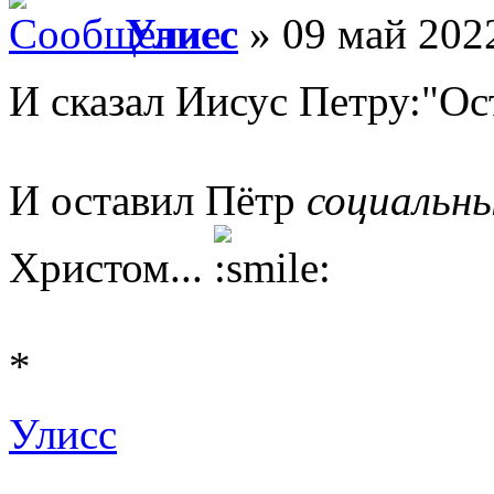
Улисс
» 09 май 2022
И сказал Иисус Петру:"Ост
И оставил Пётр
социальны
Христом...
*
Улисс