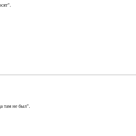
сят".
а там не был".