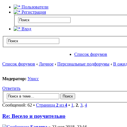
Пользователи
Регистрация
Вход
Список форумов
Список форумов
‹
Личное
‹
Персональные подфорумы
‹
В ожид
Модератор:
Улисс
Ответить
Сообщений: 62 •
Страница
2
из
4
•
1
,
2
,
3
,
4
Re: Весело и поучительно
Баядера
» 23 ноя 2018, 23:16