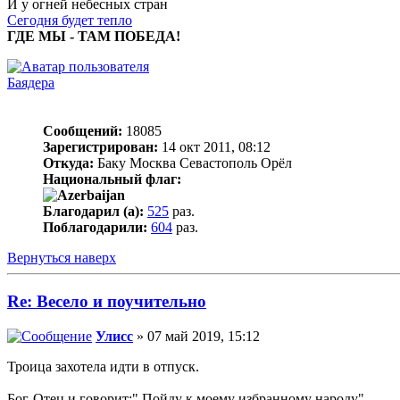
И у огней небесных стран
Сегодня будет тепло
ГДЕ МЫ - ТАМ ПОБЕДА!
Баядера
Сообщений:
18085
Зарегистрирован:
14 окт 2011, 08:12
Откуда:
Баку Москва Севастополь Орёл
Национальный флаг:
Благодарил (а):
525
раз.
Поблагодарили:
604
раз.
Вернуться наверх
Re: Весело и поучительно
Улисс
» 07 май 2019, 15:12
Троица захотела идти в отпуск.
Бог-Отец и говорит:" Пойду к моему избранному народу".