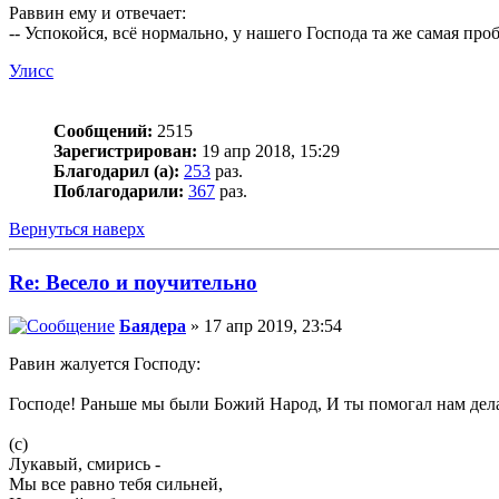
Раввин ему и отвечает:
-- Успокойся, всё нормально, у нашего Господа та же самая про
Улисс
Сообщений:
2515
Зарегистрирован:
19 апр 2018, 15:29
Благодарил (а):
253
раз.
Поблагодарили:
367
раз.
Вернуться наверх
Re: Весело и поучительно
Баядера
» 17 апр 2019, 23:54
Равин жалуется Господу:
Господе! Раньше мы были Божий Народ, И ты помогал нам дела
(с)
Лукавый, смирись -
Мы все равно тебя сильней,