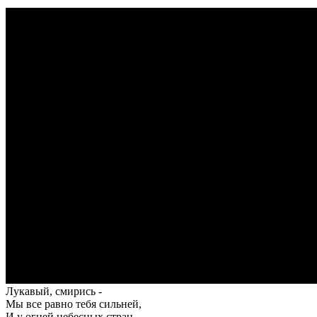
Лукавый, смирись -
Мы все равно тебя сильней,
И у огней небесных стран