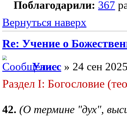
Поблагодарили:
367
ра
Вернуться наверх
Re: Учение о Божестве
Улисс
» 24 сен 2025
Раздел I: Богословие (те
42.
(О термине "дух", выс