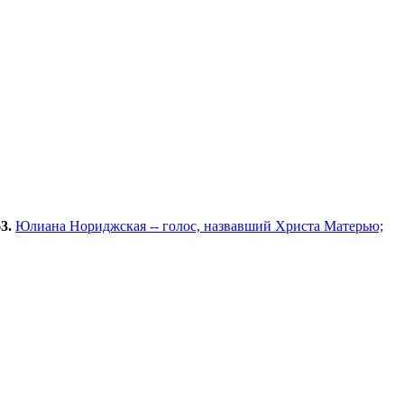
3.
Юлиана Нориджская -- голос, назвавший Христа Матерью;