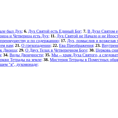
але был Дух;
6.
Дух Святой есть Единый Бог;
7.
В Духе Святом е
оица и Четверица есть Дух;
11.
Дух Святой не Начало и не Ипост
 преимуществу и по содержанию;
17.
Дух, помыслив и возжелав т
ем нам;
21.
О грехопадении;
22.
Ева Преображения;
23.
Внутрен
к Двоица;
29.
О Двух Телах в Четверичном Боге;
30.
Церковь сн
а;
34.
Виды Двоичности;
35.
Мы -- храм Духа Святого, а следова
ркви Тетрады на земле;
38.
Мистерия Тетрады в Поместных общи
шем "я", духомонаде;