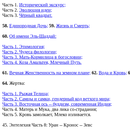
Часть 1.
Исторический экскурс;
Часть 2.
Эволюция идеи;
Часть 3.
Чёрный квадрат.
58.
Единородная Дочь;
59.
Жизнь и Смерть;
60.
Об имени Эль-Шаддай:
Часть 1. Этимология;
Часть 2. Чудеса филологии;
Часть 3. Мать-Кормилица в богословии;
Часть 4. Коза Амальтея, Млечный Путь.
61.
Вечная Женственность на земном плане;
62.
Вода и Кровь;
6
64.
Жертва:
Часть 1. Рыжая Телица;
Часть 2. Самцы и самки, гендерный код ветхого мира;
Часть 3. Восточная ось -- буддизм, современная Индия;
Часть 4. Матерь и Мука, два лика со-страдания;
Часть 5. Кровь замолкает, Млеко изливается.
45. Энтелехия Часть 8: Уран -- Кронос -- Зевс