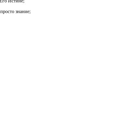
 Его Истине;
 просто знание;