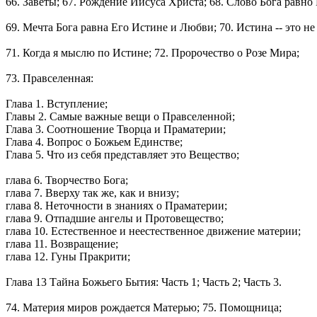
66. Заветы; 67. Рождение Иисуса Христа; 68. Слово Бога равно
69. Мечта Бога равна Его Истине и Любви; 70. Истина -- это не
71. Когда я мыслю по Истине; 72. Пророчество о Розе Мира;
73. Правселенная:
Глава 1. Вступление;
Главы 2. Самые важные вещи о Правселенной;
Глава 3. Соотношение Творца и Праматерии;
Глава 4. Вопрос о Божьем Единстве;
Глава 5. Что из себя представляет это Вещество;
глава 6. Творчество Бога;
глава 7. Вверху так же, как и внизу;
глава 8. Неточности в знаниях о Праматерии;
глава 9. Отпадшие ангелы и Протовещество;
глава 10. Естественное и неестественное движение материи;
глава 11. Возвращение;
глава 12. Гуны Пракрити;
Глава 13 Тайна Божьего Бытия: Часть 1; Часть 2; Часть 3.
74. Материя миров рождается Матерью; 75. Помощница;