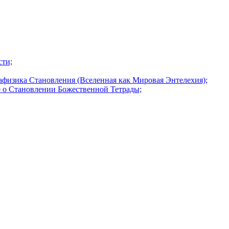
сти;
афизика Становления (Вселенная как Мировая Энтелехия);
 о Становлении Божественной Тетрады;