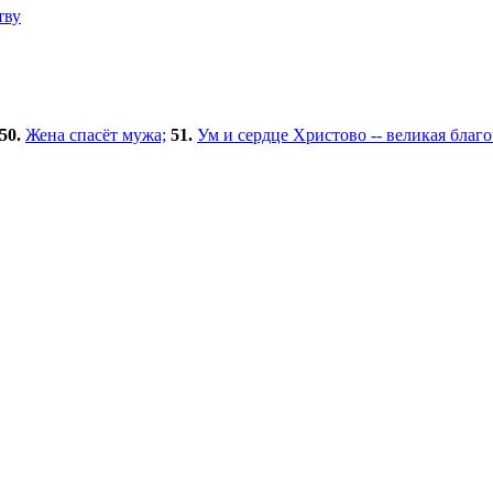
тву
50.
Жена спасёт мужа;
51.
Ум и сердце Христово -- великая благ