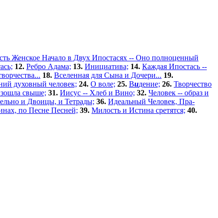
сть Женское Начало в Двух Ипостасях -- Оно полноценный
ась;
12.
Ребро Адама;
13.
Инициатива;
14.
Каждая Ипостась --
ворчества...
18.
Вселенная для Сына и Дочери...
19.
ний духовный человек;
24.
О воле;
25.
В
и
дение;
26.
Творчество
изошла свыше;
31.
Иисус -- Хлеб и Вино;
32.
Человек -- образ и
тельно и Двоицы, и Тетрады;
36.
Идеальный Человек, Пра-
нах, по Песне Песней;
39.
Милость и Истина сретятся;
40.