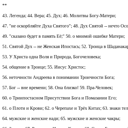
**
43. Легенда; 44. Вера; 45. Дух; 46. Молитвы Богу-Матери;
47. "не оскорбляйте Духа Святого"; 48. Дух Святой -- нечто Ос
49. "сказано будет в память Её;" 50. о мнимой ошибке Матери;
51. Святой Дух -- не Женская Ипостась; 52. Троица в Шаданака
53. У Христа одна Воля и Природа, Богочеловека;
54. общение в Троице; 55. Иисус Христос;
56. неточности Андреева в понимании Троичности Бога;
57. Бог -- вне времени; 58. Она близко! 59. Пра-Человек;
60. о Триипостасном Присутствии Бога и Помазании Его;
61. о Плоти и Крови; 62. о Черепахе и Трёх Китах; 63. знаки тел
64. мужские и женские нади; 65. мужские и женские чакры;