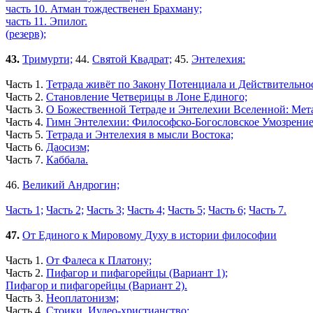
часть 10. Атман тождественен Брахману;
часть 11. Эпилог.
(резерв);
43.
Тримурти;
44.
Святой Квадрат;
45.
Энтелехия:
Часть 1.
Тетрада живёт по Закону Потенциала и Действительно
Часть 2.
Становление Четверицы в Лоне Единого;
Часть 3.
О Божественной Тетраде и Энтелехии Вселенной: Мет
Часть 4.
Гимн Энтелехии: Философско-Богословское Умозрение
Часть 5.
Тетрада и Энтелехия в мысли Востока;
Часть 6.
Даосизм;
Часть 7.
Каббала.
46.
Великий Андрогин;
Часть 1;
Часть 2;
Часть 3;
Часть 4;
Часть 5;
Часть 6;
Часть 7.
47.
От Единого к Мировому Духу в истории философии
Часть 1.
От Фалеса к Платону;
Часть 2.
Пифагор и пифагорейцы (Вариант 1);
Пифагор и пифагорейцы (Вариант 2).
Часть 3.
Неоплатонизм;
Часть 4.
Стоики, Иудео-христианство;