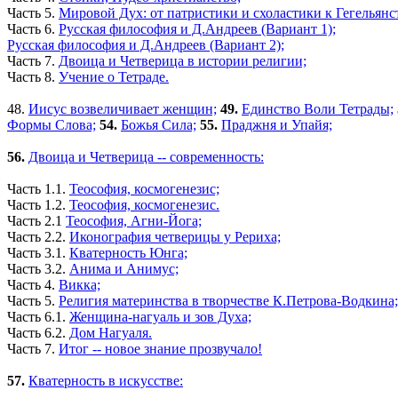
Часть 5.
Мировой Дух: от патристики и схоластики к Гегельянс
Часть 6.
Русская философия и Д.Андреев (Вариант 1);
Русская философия и Д.Андреев (Вариант 2);
Часть 7.
Двоица и Четверица в истории религии;
Часть 8.
Учение о Тетраде.
48.
Иисус возвеличивает женщин;
49.
Единство Воли Тетрады;
Формы Слова;
54.
Божья Сила;
55.
Праджня и Упайя;
56.
Двоица и Четверица -- современность:
Часть 1.1.
Теософия, космогенезис;
Часть 1.2.
Теософия, космогенезис.
Часть 2.1
Теософия, Агни-Йога;
Часть 2.2.
Иконография четверицы у Рериха;
Часть 3.1.
Кватерность Юнга;
Часть 3.2.
Анима и Анимус;
Часть 4.
Викка;
Часть 5.
Религия материнства в творчестве К.Петрова-Водкина;
Часть 6.1.
Женщина-нагуаль и зов Духа;
Часть 6.2.
Дом Нагуаля.
Часть 7.
Итог -- новое знание прозвучало!
57.
Кватерность в искусстве: