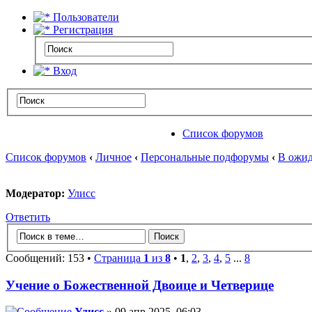
Пользователи
Регистрация
Вход
Список форумов
Список форумов
‹
Личное
‹
Персональные подфорумы
‹
В ожид
Модератор:
Улисс
Ответить
Сообщений: 153 •
Страница
1
из
8
•
1
,
2
,
3
,
4
,
5
...
8
Учение о Божественной Двоице и Четверице
Улисс
» 09 апр 2025, 06:03