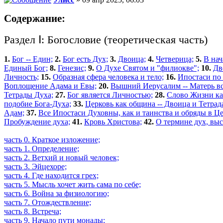
Содержание:
Раздел Ⅰ: Богословие (теоретическая часть)
1.
Бог -- Един;
2.
Бог есть Дух;
3.
Двоица;
4.
Четверица;
5.
В нач
Единый Бог;
8.
Генезис;
9.
О Духе Святом и "филиокве";
10.
Дв
Личность;
15.
Образная сфера человека и тело;
16.
Ипостаси по
Воплощение Адама и Евы;
20.
Вышний Иерусалим -- Матерь вс
Тетрады Духа;
27.
Бог является Личностью;
28.
Слово Жизни ка
подобие Бога-Духа;
33.
Церковь как община -- Двоица и Тетрад
Адам;
37.
Все Ипостаси Духовны, как и таинства и обряды в Це
Пробуждение духа;
41.
Кровь Христова;
42.
О термине дух, выс
часть 0. Краткое изложение;
часть 1. Определение;
часть 2. Ветхий и новый человек;
часть 3. Эйцехоре;
часть 4. Где находится грех;
часть 5. Мысль хочет жить сама по себе;
часть 6. Война за физиологию;
часть 7. Отождествление;
часть 8. Встреча;
часть 9. Начало пути монады;