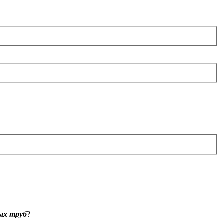
ых труб
?