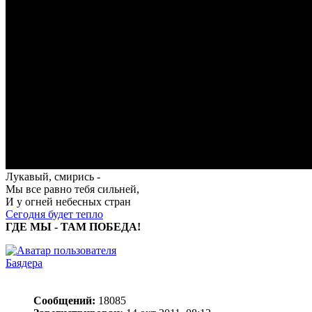
Лукавый, смирись -
Мы все равно тебя сильней,
И у огней небесных стран
Сегодня будет тепло
ГДЕ МЫ - ТАМ ПОБЕДА!
Баядера
Сообщений:
18085