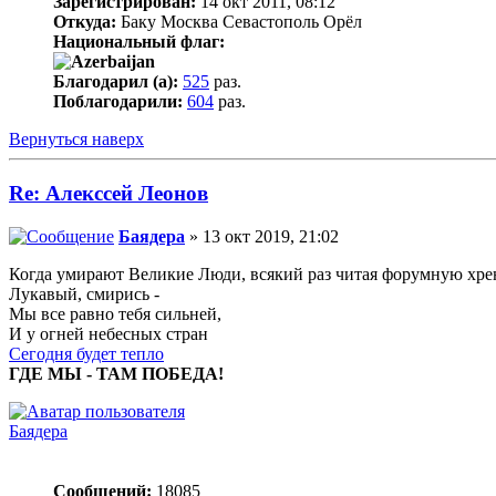
Зарегистрирован:
14 окт 2011, 08:12
Откуда:
Баку Москва Севастополь Орёл
Национальный флаг:
Благодарил (а):
525
раз.
Поблагодарили:
604
раз.
Вернуться наверх
Re: Алекссей Леонов
Баядера
» 13 окт 2019, 21:02
Когда умирают Великие Люди, всякий раз читая форумную хрень
Лукавый, смирись -
Мы все равно тебя сильней,
И у огней небесных стран
Сегодня будет тепло
ГДЕ МЫ - ТАМ ПОБЕДА!
Баядера
Сообщений:
18085