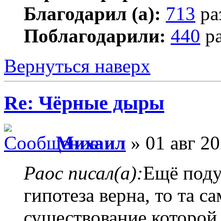
Благодарил (а):
713
ра
Поблагодарили:
440
ра
Вернуться наверх
Re: Чёрные дыры
Михаил
» 01 авг 20
Раос писал(а):
Ещё поду
гипотеза верна, то та с
существование которой 