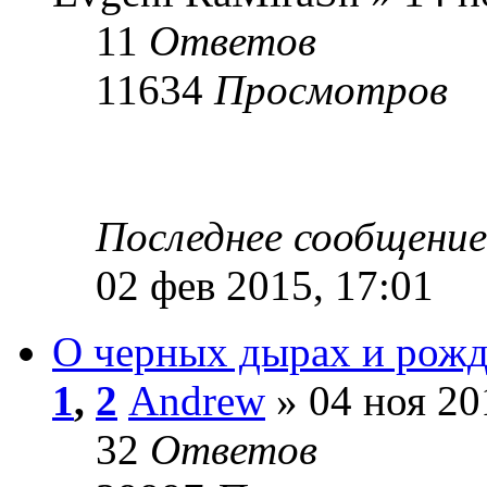
11
Ответов
11634
Просмотров
Последнее сообщени
02 фев 2015, 17:01
О черных дырах и рож
1
,
2
Andrew
» 04 ноя 20
32
Ответов