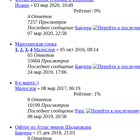
Иоанн
» 03 мар 2020, 10:49
Рейтинг: 0%
4
Ответов
7257
Просмотров
Последнее сообщение
Баядера
07 мар 2020, 22:58
Марсианская гонка
1
,
2
,
3
,
4
Малослов
» 05 окт 2016, 08:14
65
Ответов
55604
Просмотров
Последнее сообщение
Баядера
24 мар 2019, 17:06
8-е марта :)
Малослов
» 08 мар 2017, 06:19
Рейтинг: 1%
8
Ответов
10199
Просмотров
Последнее сообщение
Раос
08 мар 2019, 20:58
Офтоп из Атлас миров Шаданакара
Баядера
» 15 дек 2018, 21:03
0
Ответов