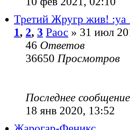
10 фев 2021, 02:10
Третий Жругр жив! :ya
1
,
2
,
3
Раос
» 31 июл 20
46
Ответов
36650
Просмотров
Последнее сообщени
18 янв 2020, 13:52
Жарогар-Феникс