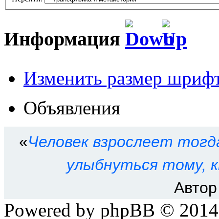
Информация
Изменить размер шриф
Кто сейчас на форуме
Объявления
Сейчас этот форум просма
зарегистрированных польз
«
Человек взрослеет тогд
Права доступа к форум
улыбнуться тому, к
Автор
Вы
не можете
начинать т
Powered by phpBB © 201
Вы
не можете
отвечать н