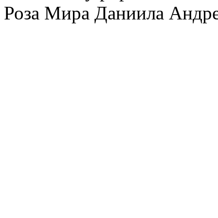
Роза Мира Даниила Андре
Вы
не можете
редактиров
Вы
не можете
удалять св
Вы
не можете
добавлять 