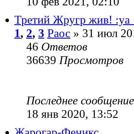
10 фев 2021, 02:10
Третий Жругр жив! :ya
1
,
2
,
3
Раос
» 31 июл 20
46
Ответов
36639
Просмотров
Последнее сообщени
18 янв 2020, 13:52
Жарогар-Феникс