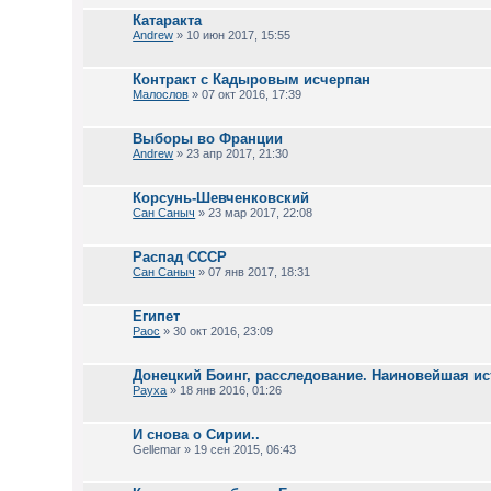
Катаракта
Andrew
» 10 июн 2017, 15:55
Контракт с Кадыровым исчерпан
Малослов
» 07 окт 2016, 17:39
Выборы во Франции
Andrew
» 23 апр 2017, 21:30
Корсунь-Шевченковский
Сан Саныч
» 23 мар 2017, 22:08
Распад СССР
Сан Саныч
» 07 янв 2017, 18:31
Египет
Раос
» 30 окт 2016, 23:09
Донецкий Боинг, расследование. Наиновейшая ис
Рауха
» 18 янв 2016, 01:26
И снова о Сирии..
Gellemar » 19 сен 2015, 06:43