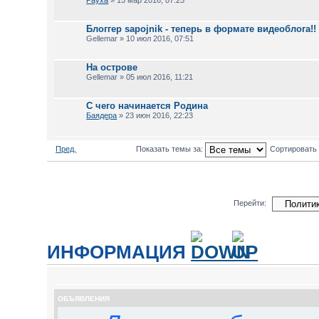
Рауха
» 15 мар 2016, 07:25
Блоггер sapojnik - теперь в формате видеоблога!!
Gellemar » 10 июл 2016, 07:51
На острове
Gellemar » 05 июл 2016, 11:21
С чего начинается Родина
Баядера
» 23 июн 2016, 22:23
Пред.
Показать темы за:
Сортировать
Перейти:
ИНФОРМАЦИЯ
КТО СЕЙЧАС НА ФОРУМЕ
Сейчас этот форум просматривают: нет зарегистрированных пользователе
ОБЪЯВЛЕНИЯ