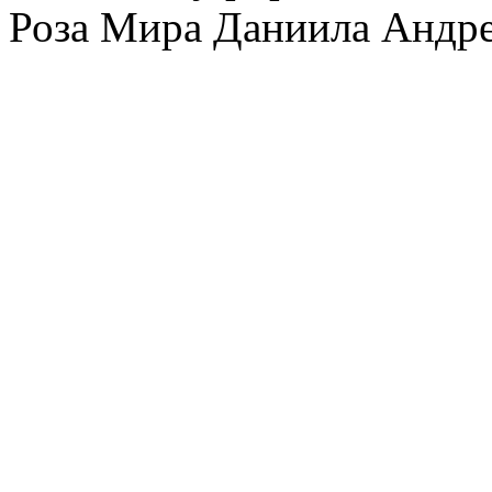
Роза Мира Даниила Андре
Вы
не можете
отвечать н
Вы
не можете
редактиров
Вы
не можете
удалять св
Вы
не можете
добавлять 