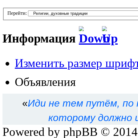
Перейти:
Информация
Изменить размер шриф
Кто сейчас на форуме
Объявления
Сейчас этот форум просма
зарегистрированных польз
«
Иди не тем путём, по 
Права доступа к форум
которому должно 
Powered by phpBB © 201
Вы
не можете
начинать т