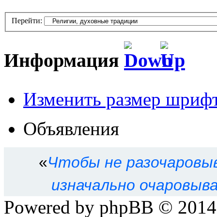
Перейти:
Информация
Изменить размер шриф
Кто сейчас на форуме
Объявления
Сейчас этот форум просма
зарегистрированных польз
«
Чтобы не разочаровыв
Права доступа к форум
изначально очаровыва
Powered by phpBB © 201
Вы
не можете
начинать т