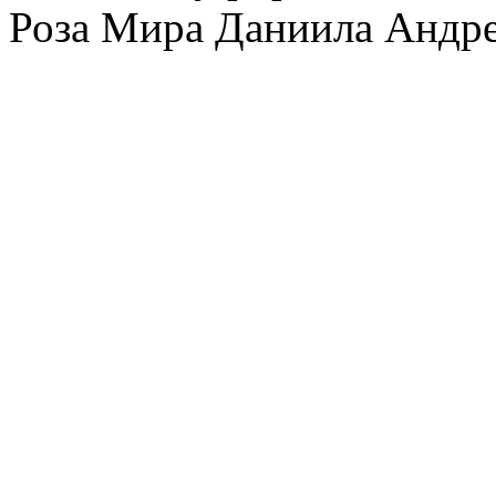
Роза Мира Даниила Андре
Вы
не можете
отвечать н
Вы
не можете
редактиров
Вы
не можете
удалять св
Вы
не можете
добавлять 