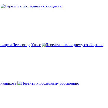
воице и Четверице
Улисс
чинникова