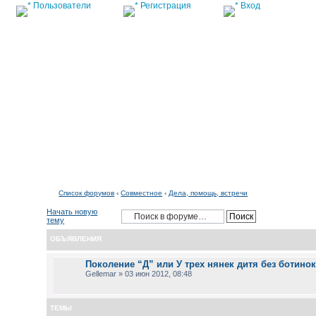
Пользователи
Регистрация
Вход
Список форумов
Список форумов
‹
Совместное
‹
Дела, помощь, встречи
Начать новую
тему
ОБЪЯВЛЕНИЯ
Поколение “Д” или У трех нянек дитя без ботино
Gellemar » 03 июн 2012, 08:48
ТЕМЫ