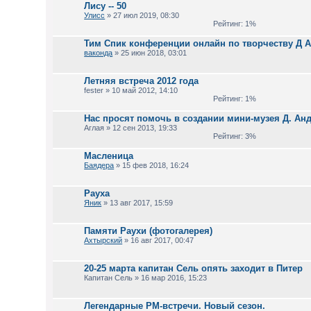
Лису -- 50
Улисс
» 27 июл 2019, 08:30
Рейтинг: 1%
Тим Спик конференции онлайн по творчеству Д А
ваконда
» 25 июн 2018, 03:01
Летняя встреча 2012 года
fester » 10 май 2012, 14:10
Рейтинг: 1%
Нас просят помочь в создании мини-музея Д. Ан
Аглая » 12 сен 2013, 19:33
Рейтинг: 3%
Масленица
Баядера
» 15 фев 2018, 16:24
Рауха
Яник
» 13 авг 2017, 15:59
Памяти Раухи (фотогалерея)
Ахтырский
» 16 авг 2017, 00:47
20-25 марта капитан Сель опять заходит в Питер
Капитан Сель » 16 мар 2016, 15:23
Легендарные РМ-встречи. Новый сезон.