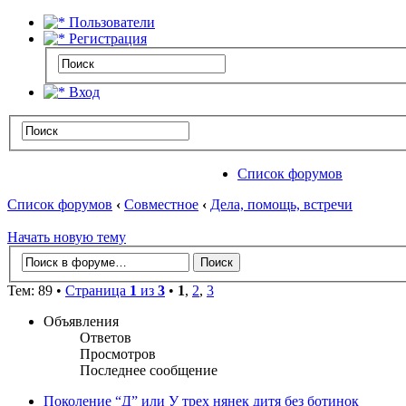
Пользователи
Регистрация
Вход
Список форумов
Список форумов
‹
Совместное
‹
Дела, помощь, встречи
Начать новую тему
Тем: 89 •
Страница
1
из
3
•
1
,
2
,
3
Объявления
Ответов
Просмотров
Последнее сообщение
Поколение “Д” или У трех нянек дитя без ботинок