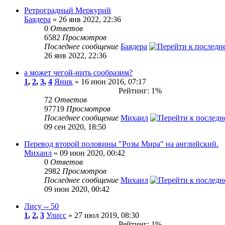
Ретроградный Меркурий
Баядера
» 26 янв 2022, 22:36
0
Ответов
6582
Просмотров
Последнее сообщение
Баядера
26 янв 2022, 22:36
а может чегой-нить сообразим?
1
,
2
,
3
,
4
Яник
» 16 июн 2016, 07:17
Рейтинг: 1%
72
Ответов
97719
Просмотров
Последнее сообщение
Михаил
09 сен 2020, 18:50
Перевод второй половины "Розы Мира" на английский.
Михаил
» 09 июн 2020, 00:42
0
Ответов
2982
Просмотров
Последнее сообщение
Михаил
09 июн 2020, 00:42
Лису -- 50
1
,
2
,
3
Улисс
» 27 июл 2019, 08:30
Рейтинг: 1%