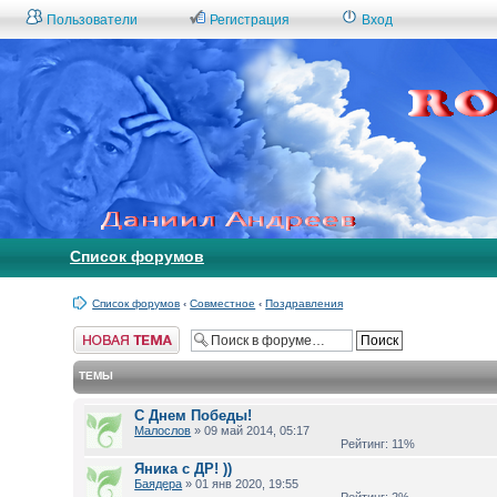
Пользователи
Регистрация
Вход
Список форумов
Список форумов
‹
Совместное
‹
Поздравления
Начать новую
тему
ТЕМЫ
С Днем Победы!
Малослов
» 09 май 2014, 05:17
Рейтинг: 11%
Яника с ДР! ))
Баядера
» 01 янв 2020, 19:55