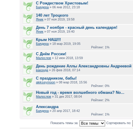
С Рождеством Христовым!
Баядера
» 06 янв 2012, 23:18
140 лет Троцкого
Яник
» 07 ноя 2019, 19:58
День 7 ноября - красный день календаря!
Яник
» 07 ноя 2019, 19:40
Крым НАШ!!!
Баядера
» 18 мар 2019, 19:05
Рейтинг: 1%
С Днём России!
Малослов
» 12 июн 2018, 13:59
День рождение Аллы Александровны Андреевой
ваконда
» 26 фев 2018, 07:14
С праздником, бабы!
alekseymoon
» 08 мар 2018, 15:56
Рейтинг: 0%
Новый год - время волшебного обмана? No...
Малослов
» 31 дек 2017, 08:04
Рейтинг: 2%
Александра
Баядера
» 20 апр 2017, 18:42
Рейтинг: 1%
Показать темы за:
Сортировать по: