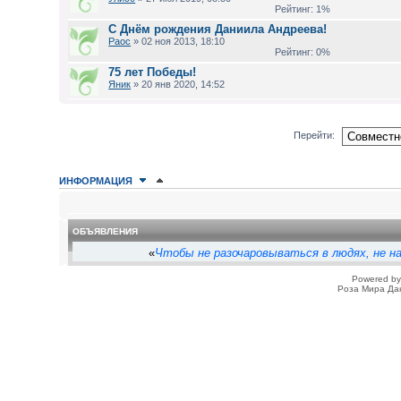
Рейтинг: 1%
С Днём рождения Даниила Андреева!
Раос
» 02 ноя 2013, 18:10
Рейтинг: 0%
75 лет Победы!
Яник
» 20 янв 2020, 14:52
Перейти:
ИНФОРМАЦИЯ
КТО СЕЙЧАС НА ФОРУМЕ
Сейчас этот форум просматривают: нет зарегистрированных пользователе
ОБЪЯВЛЕНИЯ
«
Чтобы не разочаровываться в людях, не на
Powered b
Роза Мира Да