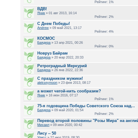
Рейтинг: 1%
ВДВ!
Яник
» 01 авг 2013, 16:14
Рейтинг: 2%
С Днем Победы!
Andrew
» 09 май 2021, 13:17
Рейтинг: 4%
КОСМОС
Баядера
» 13 апр 2021, 00:26
Рейтинг: 0%
Новруз Байрам
Баядера
» 20 мар 2022, 20:33
Ретроградный Меркурий
Баядера
» 26 янв 2022, 22:36
С праздником мужики!
alekseymoon
» 23 фев 2013, 08:17
а может чегой-нить сообразим?
Яник
» 16 июн 2016, 07:17
Рейтинг: 1%
75-я годовщина Победы Советского Союза над...
Баядера
» 09 май 2020, 01:54
Рейтинг: 2%
Перевод второй половины "Розы Мира" на англи
Михаил
» 09 июн 2020, 00:42
Лису -- 50
Улисс
» 27 июл 2019, 08:30