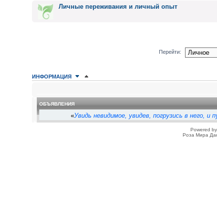
Личные переживания и личный опыт
Перейти:
ИНФОРМАЦИЯ
КТО СЕЙЧАС НА ФОРУМЕ
Сейчас этот форум просматривают: нет зарегистрированных пользователе
ОБЪЯВЛЕНИЯ
«
Увидь невидимое, увидев, погрузись в него, и
Powered b
Роза Мира Да