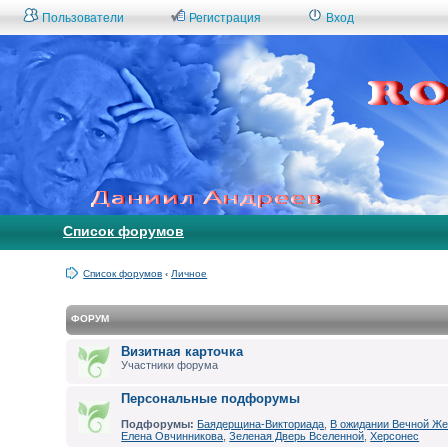
Пользователи
Регистрация
Вход
Список форумов
Список форумов
‹
Личное
ФОРУМ
Визитная карточка
Участники форума
Персональные подфорумы
Подфорумы:
Баядерщина-Викториада
,
В ожидании Вечной Же
Елена Овчинникова
,
Зеленая Дверь Вселенной
,
Херсонес