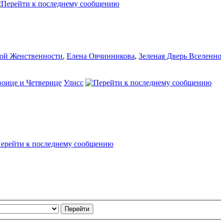
ой Женственности
,
Елена Овчинникова
,
Зеленая Дверь Вселенн
воице и Четверице
Улисс