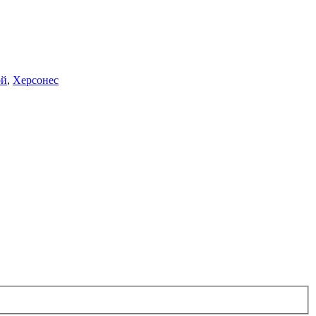
ой
,
Херсонес