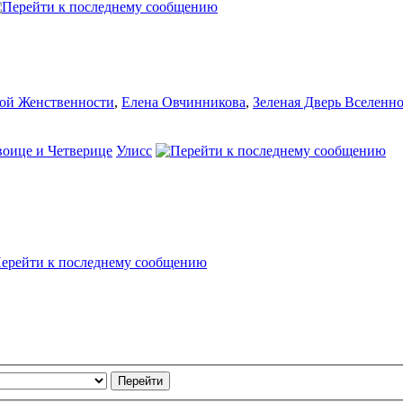
ой Женственности
,
Елена Овчинникова
,
Зеленая Дверь Вселенн
воице и Четверице
Улисс