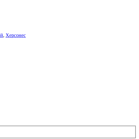
ой
,
Херсонес