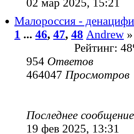
02 мар 2025, 15:21
Малороссия - денациф
1
...
46
,
47
,
48
Andrew
»
Рейтинг: 4
954
Ответов
464047
Просмотров
Последнее сообщени
19 фев 2025, 13:31