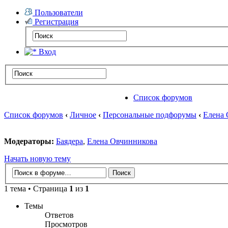
Пользователи
Регистрация
Вход
Список форумов
Список форумов
‹
Личное
‹
Персональные подфорумы
‹
Елена 
Модераторы:
Баядера
,
Елена Овчинникова
Начать новую тему
1 тема • Страница
1
из
1
Темы
Ответов
Просмотров