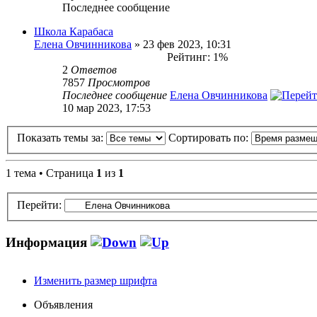
Последнее сообщение
Школа Карабаса
Елена Овчинникова
» 23 фев 2023, 10:31
Рейтинг: 1%
2
Ответов
7857
Просмотров
Последнее сообщение
Елена Овчинникова
10 мар 2023, 17:53
Показать темы за:
Сортировать по:
1 тема • Страница
1
из
1
Перейти:
Информация
Изменить размер шрифта
Кто сейчас на форуме
Объявления
Сейчас этот форум просматривают: нет зарегистрированных пол