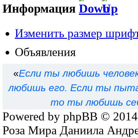
Информация
Изменить размер шриф
Кто сейчас на форуме
Объявления
Сейчас этот форум просм
Права доступа к форум
«
Eсли ты любишь человек
любишь его. Eсли ты пыта
Вы
не можете
начинать т
то ты любишь се
Вы
не можете
отвечать н
Powered by phpBB © 201
Вы
не можете
редактиров
Роза Мира Даниила Андре
Вы
не можете
удалять св