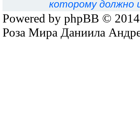
которому должно 
Вы
не можете
начинать т
Powered by phpBB © 201
Вы
не можете
отвечать н
Роза Мира Даниила Андре
Вы
не можете
редактиров
Вы
не можете
удалять св
Вы
не можете
добавлять 