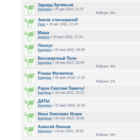
Эдуард Артемьев
Баядера
» 29 дек 2022, 21:37
Рейтинг: 0%
Земля стекловатой!
Раос
» 30 авг 2022, 21:43
Маша
Andrew
» 09 июл 2022, 17:24
Легатус
Баядера
» 22 июн 2022, 09:39
Бессмертный Полк
Баядера
» 18 янв 2017, 23:49
Рейтинг: 4%
Роман Филиппов
Баядера
» 05 фев 2018, 17:22
Рейтинг: 1%
Раухе Светлая Память!
Баядера
» 16 ноя 2021, 20:23
ДАТЫ
Баядера
» 22 фев 2020, 22:30
Илья Олегович Исаев
Баядера
» 16 ноя 2019, 18:00
Алексей Леонов
Баядера
» 13 окт 2019, 19:50
Рейтинг: 0%