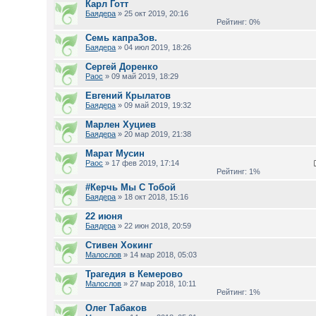
Карл Готт
Баядера
» 25 окт 2019, 20:16
Рейтинг: 0%
Семь капра3ов.
Баядера
» 04 июл 2019, 18:26
Сергей Доренко
Раос
» 09 май 2019, 18:29
Евгений Крылатов
Баядера
» 09 май 2019, 19:32
Марлен Хуциев
Баядера
» 20 мар 2019, 21:38
Марат Мусин
Раос
» 17 фев 2019, 17:14
Рейтинг: 1%
#Керчь Мы С Тобой
Баядера
» 18 окт 2018, 15:16
22 июня
Баядера
» 22 июн 2018, 20:59
Стивен Хокинг
Малослов
» 14 мар 2018, 05:03
Трагедия в Кемерово
Малослов
» 27 мар 2018, 10:11
Рейтинг: 1%
Олег Табаков