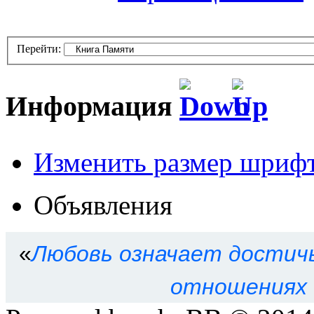
Перейти:
Информация
Изменить размер шриф
Кто сейчас на форуме
Объявления
Сейчас этот форум просма
зарегистрированных польз
«
Любовь означает достичь
Права доступа к форум
отношениях 