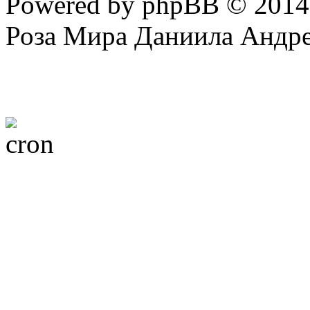
Powered by phpBB © 201
Вы
не можете
начинать т
Роза Мира Даниила Андре
Вы
не можете
отвечать н
Вы
не можете
редактиров
Вы
не можете
удалять св
Вы
не можете
добавлять 