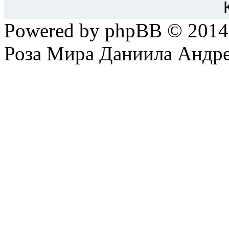
Вы
не можете
редактиров
Powered by phpBB © 201
Вы
не можете
удалять св
Роза Мира Даниила Андре
Вы
не можете
добавлять 