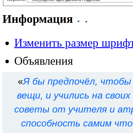
Информация
Изменить размер шриф
Кто сейчас на форуме
Объявления
Сейчас этот форум просма
зарегистрированных польз
«
Я бы предпочёл, чтобы
Права доступа к форум
вещи, и учились на свои
советы от учителя и ат
Вы
не можете
начинать т
способность самим что
Вы
не можете
отвечать н