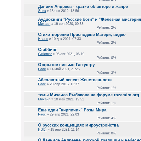
Даниил Андреев - кратко об авторе и жанре
Яник
» 13 янв 2012, 18:56
Аудиокниги "Русские боги" и "Железная мистери
Михаил
» 19 сен 2020, 00:38
Рейтинг: 2%
Стихотворение Приснодеве Матери, видео
Иоанн
» 10 дек 2021, 07:33
Рейтинг: 2%
Стэббинг
Gellemar
» 06 авг 2021, 06:10
Рейтинг: 0%
Открытое письмо Гагтунгру
Раос
» 14 май 2021, 21:25
Рейтинг: 3%
Абсолютный аспект Женственности
Раос
» 20 апр 2015, 13:37
Рейтинг: 1%
темы Михаила Рыбакова на форуме rozamira.org
Михаил
» 10 май 2021, 19:51
Рейтинг: 1%
Ещё один "кирпичик" Розы Мира
Раос
» 29 апр 2021, 22:03
Рейтинг: 4%
О русских концепциях мироустройства
ИВК_
» 15 апр 2021, 11:14
Рейтинг: 0%
О Данииле Андрееве, русской традиции и небесн