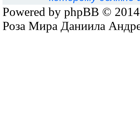
Powered by phpBB © 201
Вы
не можете
начинать т
Роза Мира Даниила Андре
Вы
не можете
отвечать н
Вы
не можете
редактиров
Вы
не можете
удалять св
Вы
не можете
добавлять 