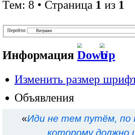
Тем: 8 • Страница
1
из
1
Перейти:
Информация
Изменить размер шриф
Кто сейчас на форуме
Объявления
Сейчас этот форум просма
зарегистрированных польз
«
Иди не тем путём, по 
Права доступа к форум
которому должно 