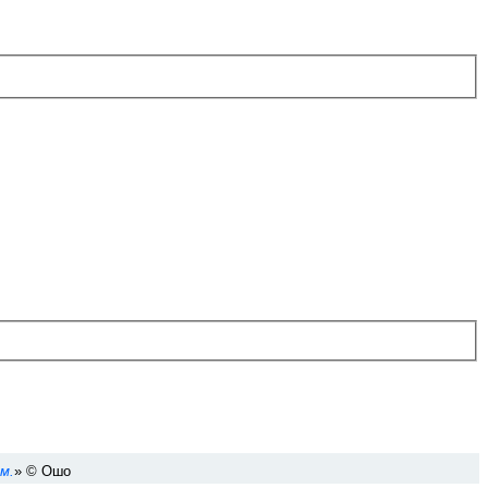
м.
» © Ошо