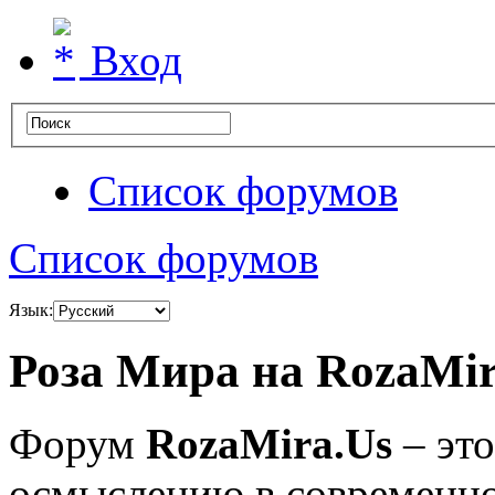
Вход
Список форумов
Список форумов
Язык:
Роза Мира на RozaMir
Форум
RozaMira.Us
– эт
осмыслению в современно