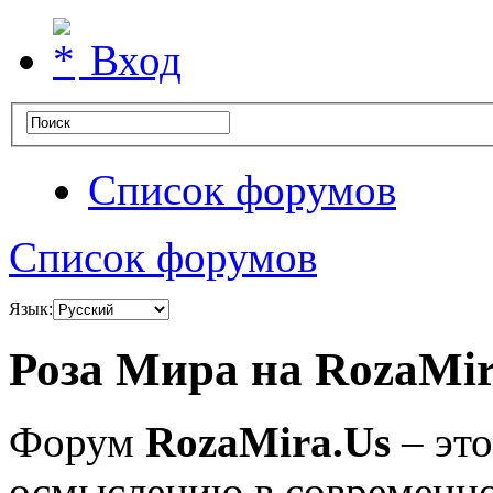
Вход
Список форумов
Список форумов
Язык:
Роза Мира на RozaMir
Форум
RozaMira.Us
– эт
осмыслению в современно