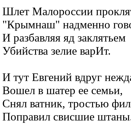
Шлет Малороссии прокля
"Крымнаш" надменно гов
И разбавляя яд заклятьем
Убийства зелие варИт.
И тут Евгений вдруг неж
Вошел в шатер ее семьи,
Снял ватник, тростью фи
Поправил свисшие штаны.