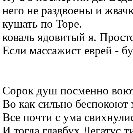
него не раздвоены и жвачк
кушать по Торе.
коваль ядовитый я. Просто
Если массажист еврей - б
Сорок душ посменно воют,
Во как сильно беспокоют 
Все почти с ума свихнулис
И тогда главбух Легатус т