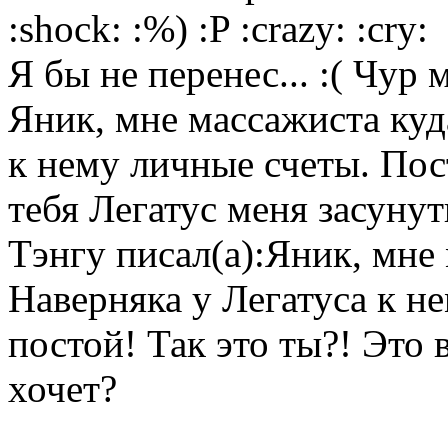
:shock: :%) :P :crazy: :cry:
Я бы не перенес... :( Чур 
Яник, мне массажиста куд
к нему личные счеты. Пос
тебя Легатус меня засунут
Тэнгу писал(а):Яник, мне
Наверняка у Легатуса к н
постой! Так это ты?! Это 
хочет?