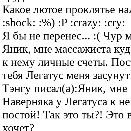
Какое лютое проклятье на
:shock: :%) :P :crazy: :cry:
Я бы не перенес... :( Чур 
Яник, мне массажиста куд
к нему личные счеты. Пос
тебя Легатус меня засунут
Тэнгу писал(а):Яник, мне
Наверняка у Легатуса к н
постой! Так это ты?! Это 
хочет?