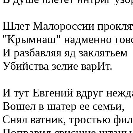
Шлет Малороссии прокля
"Крымнаш" надменно гов
И разбавляя яд заклятьем
Убийства зелие варИт.
И тут Евгений вдруг неж
Вошел в шатер ее семьи,
Снял ватник, тростью фи
Поправил свисшие штаны.