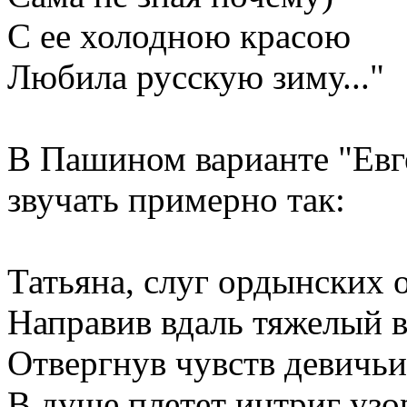
С ее холодною красою
Любила русскую зиму..."
В Пашином варианте "Евг
звучать примерно так:
Татьяна, слуг ордынских 
Направив вдаль тяжелый в
Отвергнув чувств девичьи
В душе плетет интриг узо