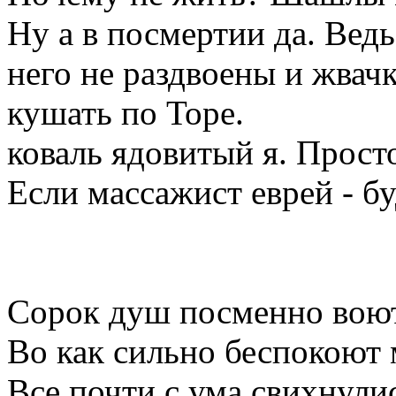
Ну а в посмертии да. Вед
него не раздвоены и жвачк
кушать по Торе.
коваль ядовитый я. Просто
Если массажист еврей - б
Сорок душ посменно воют,
Во как сильно беспокоют 
Все почти с ума свихнулис