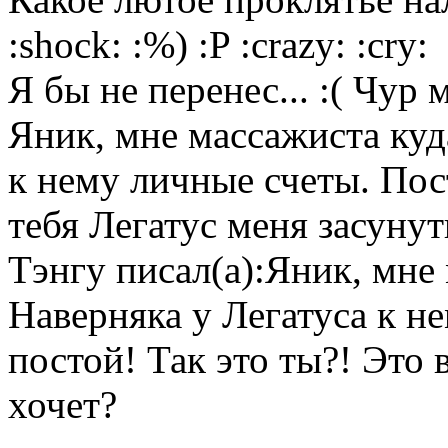
:shock: :%) :P :crazy: :cry:
Я бы не перенес... :( Чур 
Яник, мне массажиста куд
к нему личные счеты. Пос
тебя Легатус меня засунут
Тэнгу писал(а):Яник, мне
Наверняка у Легатуса к н
постой! Так это ты?! Это 
хочет?