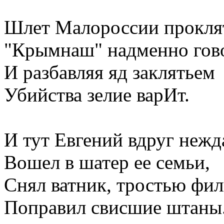
Шлет Малороссии прокля
"Крымнаш" надменно гов
И разбавляя яд заклятьем
Убийства зелие варИт.
И тут Евгений вдруг неж
Вошел в шатер ее семьи,
Снял ватник, тростью фи
Поправил свисшие штаны.