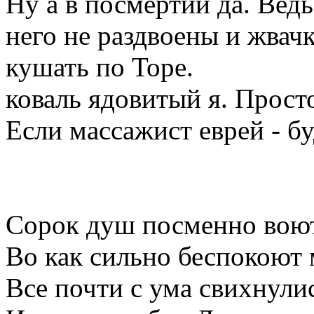
Ну а в посмертии да. Вед
него не раздвоены и жвачк
кушать по Торе.
коваль ядовитый я. Просто
Если массажист еврей - б
Сорок душ посменно воют,
Во как сильно беспокоют 
Все почти с ума свихнулис