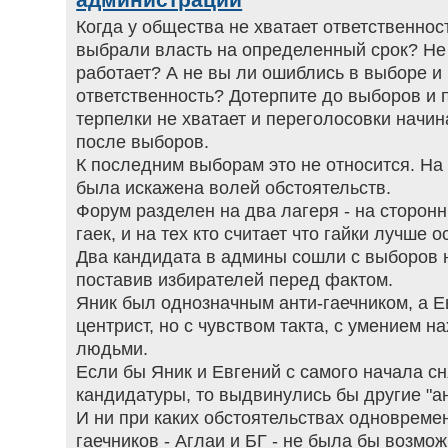
Когда у общества не хватает ответственност
выбрали власть на определенный срок? Не 
работает? А не вы ли ошиблись в выборе и 
ответственность? Дотерпите до выборов и п
терпелки не хватает и переголосовки начи
после выборов.
К последним выборам это не относится. На
была искажена волей обстоятельств.
Форум разделен на два лагеря - на сторон
гаек, и на тех кто считает что гайки лучше о
Два кандидата в админы сошли с выборов н
поставив избирателей перед фактом.
Яник был однозначным анти-гаечником, а Е
центрист, но с чувством такта, с умением н
людьми.
Если бы Яник и Евгений с самого начала с
кандидатуры, то выдвинулись бы другие "ан
И ни при каких обстоятельствах одновреме
гаечников - Аглаи и БГ - не была бы возмож