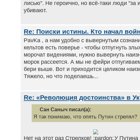
лисью". Не героично, но всё-таки люди "за 
убивают.
Re: Поиски истины. Кто начал войн
PavKa , а нам удобно с вывернутым сознани
кельтов есть поверье - чтобы отпугнуть зл
морочат видениями, нужно вывернуть наизн
морок рассеется. А мы не фейри отпугиваем
бери выше. Вот и приходится целиком наиз
Тяжело, но что поделаешь...
Re: «Революция достоинства» в У
Сан Саныч писал(а):
Я так понимаю, что опять Путин стрелял?
Нет на этот раз Стрелков!
У Путина 