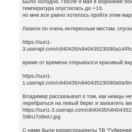
Было холодно. После 9 мая в Воронеже пох
температура опустилась до +13.
но мне все равно хотелось пройти этим ма
Лазили по очень интересным местам, спус
https://sun1-
3.userapi.com/c840435/v840435230/80a14/Ro
время от времени открывался красивый ви
https://sun1-
1.userapi.com/c840435/v840435230/80a0a/9s
Владимир рассказывал о том, как немцы н
перебраться на левый берег и захватить а
https://sun1-3.userapi.com/c840435/v840435
S8kU7o9wU.jpg
С нами были корреспонденты ТВ "Губерния