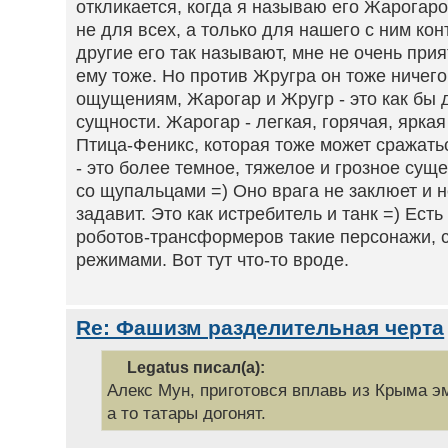
откликается, когда я называю его Жарогаро
не для всех, а только для нашего с ним кон
другие его так называют, мне не очень прият
ему тоже. Но против Жругра он тоже ничего
ощущениям, Жарогар и Жругр - это как бы 
сущности. Жарогар - легкая, горячая, яркая
Птица-Феникс, которая тоже может сражатьс
- это более темное, тяжелое и грозное суще
со щупальцами =) Оно врага не заклюет и не
задавит. Это как истребитель и танк =) Есть
роботов-трансформеров такие персонажи, 
режимами. Вот тут что-то вроде.
Re: Фашизм разделительная черта
Legatus писал(а):
Алекс Мун, приготовся вплавь из Крыма эм
а то татары догонят.