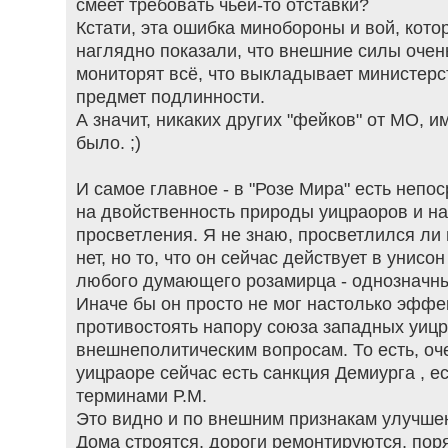
смеет требовать чьей-то отставки?
Кстати, эта ошибка минобороны и вой, кото
наглядно показали, что внешние силы очен
мониторят всё, что выкладывает министерс
предмет подлинности.
А значит, никаких других "фейков" от МО, 
было. ;)
И самое главное - в "Розе Мира" есть непо
на двойственность природы уицраоров и на
просветления. Я не знаю, просветлился ли
нет, но то, что он сейчас действует в унисо
любого думающего розамирца - однозначны
Иначе бы он просто не мог настолько эфф
противостоять напору союза западных уиц
внешнеполитическим вопросам. То есть, оч
уицраоре сейчас есть санкция Демиурга , 
терминами Р.М.
Это видно и по внешним признакам улучшен
Дома строятся, дороги ремонтируются, пор