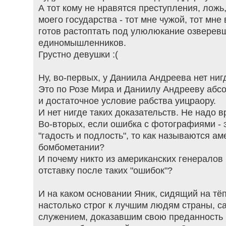
А тот кому не нравятся преступления, ложь
моего государства - тот мне чужой, тот мне 
готов растоптать под улюлюкание озверев
единомышленников.
Грустно девушки :(
Ну, во-первых, у Даниила Андреева нет ниг
Это по Розе Мира и Даниилу Андрееву абс
и достаточное условие рабства уицраору.
И нет нигде таких доказательств. Не надо вр
Во-вторых, если ошибка с фотографиями - 
"гадость и подлость", то как называются а
бомбометании?
И почему никто из американских генералов
отставку после таких "ошибок"?
И на каком основании Яник, сидящий на тё
настолько строг к лучшим людям страны, 
служением, доказавшим свою преданность м