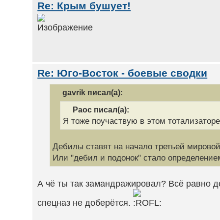
Re: Крым бушует!
Re: Юго-Восток - боевые сводки
gavrik писал(а):
Раос писал(а):
Я тоже поучаствую в этом тотализаторе
Дебилы ставят на начало третьей мировой
Или "дебил и подонок" стало определение
А чё ты так замандражировал? Всё равно д
спецназ не доберётся.