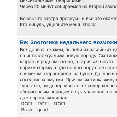
мексиканскими товарищами...
Через 20 минут собираемся на второй заход
Боюсь что завтра проснусь, и все это окаже
Кто-нибудь, ущипните меня :shock:
Re: Зоогогика недальнего возможн
Вот давеча, скажем, вывели из расейских и
на интеллектуализм новую породу. Скотинк
шерсть в родном загоне, а стричься бегать 
парикмахерскую, где по договору с её сел
прямиком отправляется за бугор. Да ещё и 
соседние кормушки. Причём скотинка живуч
тупостью, ни доверчивостью к совершенно
аборигенным породам не уступающая, по 
даже превосходящая.
:ROFL: :ROFL: :ROFL:
:Bravo: :good: