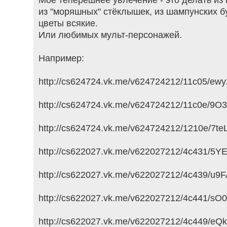
из "моряшных" стёклышек, из шампунских б
цветы всякие.
Или любимых мульт-персонажей.
Например:
http://cs624724.vk.me/v624724212/11c05/ew
http://cs624724.vk.me/v624724212/11c0e/9O3
http://cs624724.vk.me/v624724212/1210e/7te
http://cs622027.vk.me/v622027212/4c431/5Y
http://cs622027.vk.me/v622027212/4c439/u9
http://cs622027.vk.me/v622027212/4c441/s
http://cs622027.vk.me/v622027212/4c449/eQ