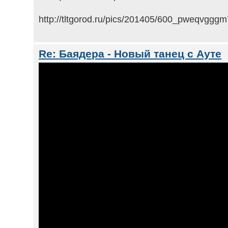
http://tltgorod.ru/pics/201405/600_pweqvggg
Re: Баядера - Новый танец с Ауте