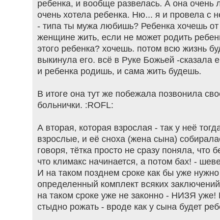
ребенка, и вообще развелась. А она очень
очень хотела ребенка. Ню... я и провела 
- типа ты мужа любишь? Ребенка хочешь от
женщине жить, если не может родить ребен
этого ребенка? хочешь. потом всю жизнь бу
выкинула его. всё в Руке Божьей -сказала е
и ребенка родишь, и сама жить будешь.
В итоге она тут же побежала позвонила сво
больнички. :ROFL:
А вторая, которая взрослая - так у неё тог
взрослые, и её сноха (жена сына) собирала
говоря, тётка просто не сразу поняла, что 
что климакс начинается, а потом бах! - шев
И на таком позднем сроке как бы уже нужн
определенный комплект всяких заключений 
на таком сроке уже не законно - НИЗЯ уже!
стыдно рожать - вроде как у сына будет ребе