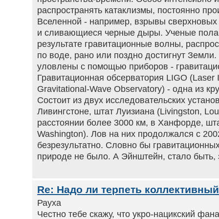
распространять катаклизмы, постоянно пр
Вселенной - например, взрывы сверхновых
и сливающиеся черные дыры. Ученые полаг
результате гравитационные волны, распрос
по воде, рано или поздно достигнут Земли. 
уловлены с помощью приборов - гравитаци
Гравитационная обсерватория LIGO (Laser I
Gravitational-Wave Observatory) - одна из к
Состоит из двух исследовательских устано
Ливингстоне, штат Луизиана (Livingston, Loui
расстоянии более 3000 км, в Ханфорде, шта
Washington). Лов на них продолжался с 200
безрезультатно. Словно бы гравитационны
природе не было. А Эйнштейн, стало быть,
Re: Надо ли терпеть коллективны
Рауха
Честно тебе скажу, что укро-нацикский фан