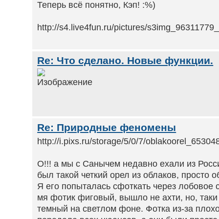
Теперь всё понятно, Кэп! :%)
http://s4.live4fun.ru/pictures/s3img_96311779
Re: Что сделано. Новые функции.
Re: Природные феномены
http://i.pixs.ru/storage/5/0/7/oblakoorel_653
О!!! а мы с Санычем недавно ехали из Росси
был такой четкий орел из облаков, просто оба
Я его попыталась сфоткать через лобовое сте
мя фотик фиговый, вышло не ахти, но, таки
темный на светлом фоне. Фотка из-за плох