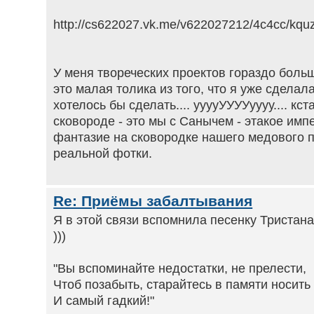
http://cs622027.vk.me/v622027212/4c4cc/kquz
У меня твореческих проектов гораздо больш
это малая толика из того, что я уже сделала
хотелось бы сделать.... ууууУУУУуууу.... кст
сковороде - это мы с Санычем - этакое имп
фантазие на сковородке нашего медового п
реальной фотки.
Re: Приёмы забалтывания
Я в этой связи вспомнила песенку Тристана
)))
"Вы вспоминайте недостатки, не прелести,
Чтоб позабыть, старайтесь в памяти носить 
И самый гадкий!"