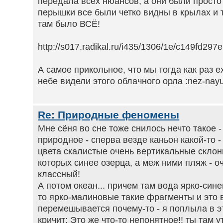
передала всех нюансов, а они были просто
перышки все были четко видны в крылах и т
там было ВСЁ!
http://s017.radikal.ru/i435/1306/1e/c149fd297e
А самое прикольное, что мы тогда как раз е
небе видели этого облачного орла :nez-nayu
Re: Природные феномены
Мне сёня во сне тоже снилось нечто такое 
природное - сперва везде каньон какой-то -
цвета скалистые очень вертикальные склон
которых синее озерца, а меж ними пляж - о
классный!
А потом океан... причем там вода ярко-синег
то ярко-малиновые такие фрагменты и это 
перемешывается почему-то - я поплыла в эт
кричит: Это же что-то непонятное!! ты там 