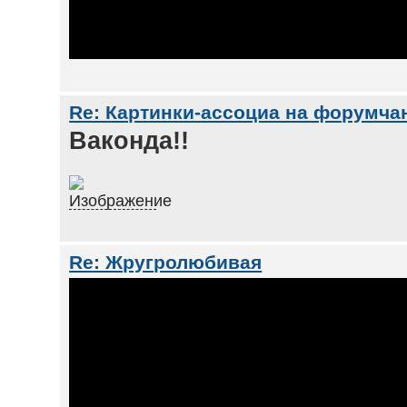
Re: Картинки-ассоциа на форумча
Ваконда!!
Re: Жругролюбивая