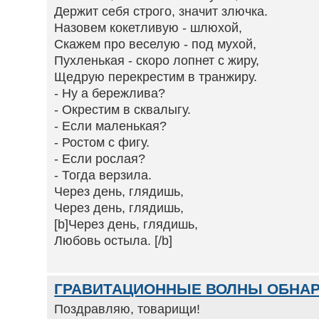
Держит себя строго, значит злючка.
Назовем кокетливую - шлюхой,
Скажем про веселую - под мухой,
Пухленькая - скоро лопнет с жиру,
Щедрую перекрестим в транжиру.
- Ну а бережлива?
- Окрестим в сквалыгу.
- Если маленькая?
- Ростом с фигу.
- Если рослая?
- Тогда верзила.
Через день, глядишь,
Через день, глядишь,
[b]Через день, глядишь,
Любовь остыла. [/b]
ГРАВИТАЦИОННЫЕ ВОЛНЫ ОБНА
Поздравляю, товарищи!