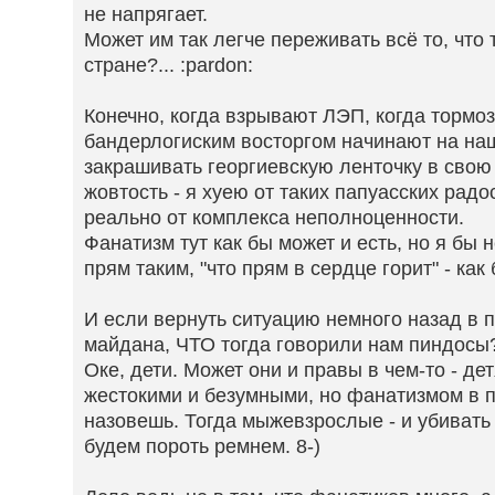
не напрягает.
Может им так легче переживать всё то, что 
стране?... :pardon:
Конечно, когда взрывают ЛЭП, когда тормо
бандерлогиским восторгом начинают на на
закрашивать георгиевскую ленточку в сво
жовтость - я хуею от таких папуасских радос
реально от комплекса неполноценности.
Фанатизм тут как бы может и есть, но я бы 
прям таким, "что прям в сердце горит" - как
И если вернуть ситуацию немного назад в 
майдана, ЧТО тогда говорили нам пиндосы
Оке, дети. Может они и правы в чем-то - д
жестокими и безумными, но фанатизмом в 
назовешь. Тогда мыжевзрослые - и убивать 
будем пороть ремнем. 8-)