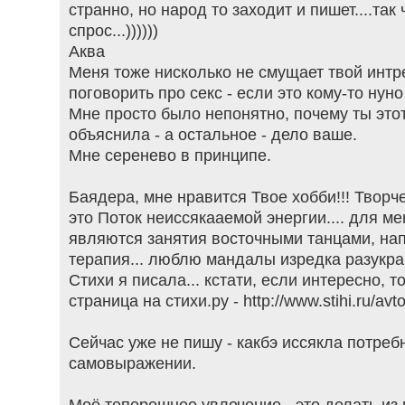
странно, но народ то заходит и пишет....так
спрос...))))))
Аква
Меня тоже нисколько не смущает твой интр
поговорить про секс - если это кому-то нуно
Мне просто было непонятно, почему ты этот
объяснила - а остальное - дело ваше.
Мне серенево в принципе.
Баядера, мне нравится Твое хобби!!! Твор
это Поток неиссякааемой энергии.... для м
являются занятия восточными танцами, нап
терапия... люблю мандалы изредка разукра
Стихи я писала... кстати, если интересно, т
страница на стихи.ру - http://www.stihi.ru/avt
Сейчас уже не пишу - какбэ иссякла потреб
самовыражении.
Моё теперешнее увлечение - это делать из в