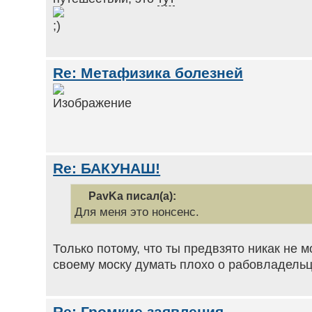
Re: Метафизика болезней
Re: БАКУНАШ!
PavKa писал(а):
Для меня это нонсенс.
Только потому, что ты предвзято никак не 
своему моску думать плохо о рабовладельц
Re: Громкие заявления