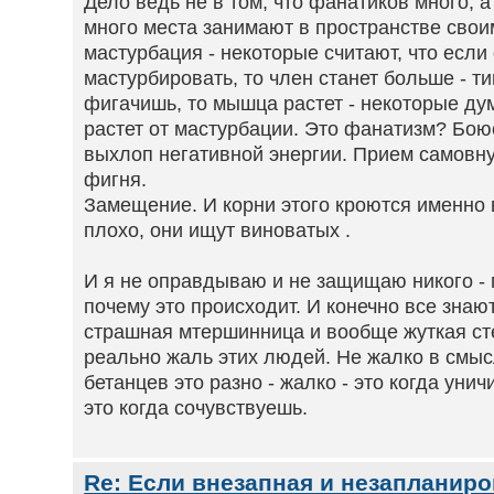
Дело ведь не в том, что фанатиков много, а
много места занимают в пространстве свои
мастурбация - некоторые считают, что если
мастурбировать, то член станет больше - т
фигачишь, то мышца растет - некоторые дум
растет от мастурбации. Это фанатизм? Боюс
выхлоп негативной энергии. Прием самовн
фигня.
Замещение. И корни этого кроются именно 
плохо, они ищут виноватых .
И я не оправдываю и не защищаю никого - 
почему это происходит. И конечно все знают
страшная мтершинница и вообще жуткая сте
реально жаль этих людей. Не жалко в смысл
бетанцев это разно - жалко - это когда унич
это когда сочувствуешь.
Re: Если внезапная и незапланир