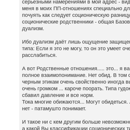
серьезными намерениями в мой адрес - ви
меня в моих ПП-отношениях специально дл
почуять как следует соционическую разниц
соционические родственники - общая Базова
дуализм.
Ибо дуализм даёт лишь ощущение защищенн
типа: Если я это не могу, то он это умеет о
расслабиться.
А вот Родственные отношения..... это... я в
полное взаимопонимание. Нет обид. В том 
черным этикам очень свойственно иногда в
очень громком ... кароче поорать. Типа гудо
сбавил давление и все норм.
Тока многие обижаются... Могут обидеться. 
нет - патамушто понимает.
И такое ни с кем другим больше невозможн
а какой Вы классификации соционических т