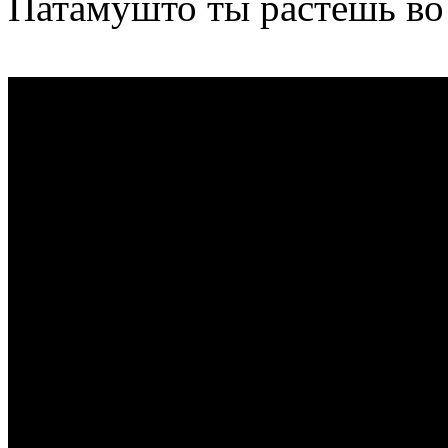
Патамушто ты растешь во