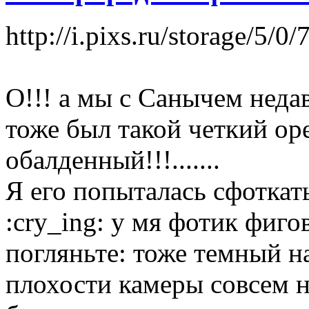
http://i.pixs.ru/storage/5
О!!! а мы с Санычем недав
тоже был такой четкий оре
обалденный!!!.......
Я его попыталась сфоткать
:cry_ing: у мя фотик фиго
погляньте: тоже темный на
плохости камеры совсем н