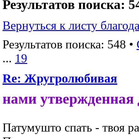
Результатов поиска: 5
Вернуться к листу благод
Результатов поиска: 548 •
...
19
Re: Жругролюбивая
нами утвержденная
Патумушто спать - твоя ра